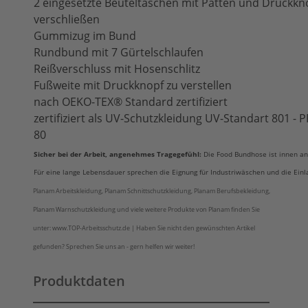
2 eingesetzte Beuteltaschen mit Patten und Druckkn
verschließen
Gummizug im Bund
Rundbund mit 7 Gürtelschlaufen
Reißverschluss mit Hosenschlitz
Fußweite mit Druckknopf zu verstellen
nach OEKO-TEX® Standard zertifiziert
zertifiziert als UV-Schutzkleidung UV-Standart 801 -
80
Sicher bei der Arbeit, angenehmes Tragegefühl:
Die Food Bundhose ist innen an
Für eine lange Lebensdauer sprechen die Eignung für Industriwäschen und die Einla
Planam Arbeitskleidung, Planam Schnittschutzkleidung, Planam Berufsbekleidung,
Planam Warnschutzkleidung und viele weitere Produkte von Planam finden Sie
unter: www.TOP-Arbeitsschutz.de | Haben Sie nicht den gewünschten Artikel
gefunden? Sprechen Sie uns an - gern helfen wir weiter!
Produktdaten