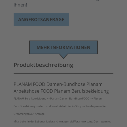
Ihnen!
ANGEBOTSANFRAGE
MEHR INFORMATIONEN
Produktbeschreibung
PLANAM FOOD Damen-Bundhose Planam
Arbeitshose FOOD Planam Berufsbekleidung
PLANAM Berufsbekleidung >> Planam Damen-Bundhose FOOD >> Planam
Berufsbekleidung modern und komfortabel hier im Shop >> Sonderpreise für
Großmengen auf Anfrage
Mitarbeiter in der Lebensmittelbranche tragen viel Verantwortung. Denn wenn es