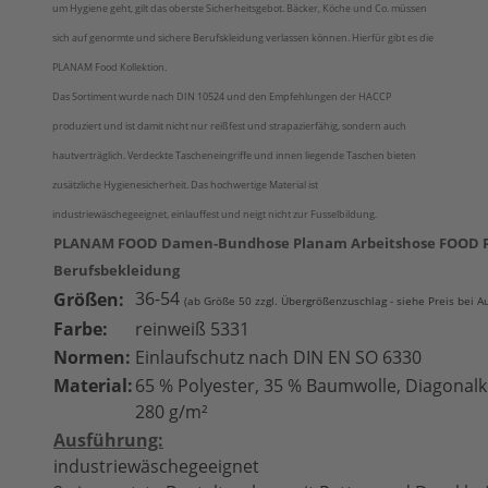
um Hygiene geht, gilt das oberste Sicherheitsgebot. Bäcker, Köche und Co. müssen
sich auf genormte und sichere Berufskleidung verlassen können. Hierfür gibt es die
PLANAM Food Kollektion.
Das Sortiment wurde nach DIN 10524 und den Empfehlungen der HACCP
produziert und ist damit nicht nur reißfest und strapazierfähig, sondern auch
hautverträglich. Verdeckte Tascheneingriffe und innen liegende Taschen bieten
zusätzliche Hygienesicherheit. Das hochwertige Material ist
industriewäschegeeignet, einlauffest und neigt nicht zur Fusselbildung.
PLANAM FOOD Damen-Bundhose Planam Arbeitshose FOOD 
Berufsbekleidung
36-54
Größen:
(ab Größe 50 zzgl. Übergrößenzuschlag - siehe Preis bei A
Farbe:
reinweiß 5331
Normen:
Einlaufschutz nach DIN EN SO 6330
Material:
65 % Polyester, 35 % Baumwolle, Diagonalk
280 g/m²
Ausführung:
industriewäschegeeignet