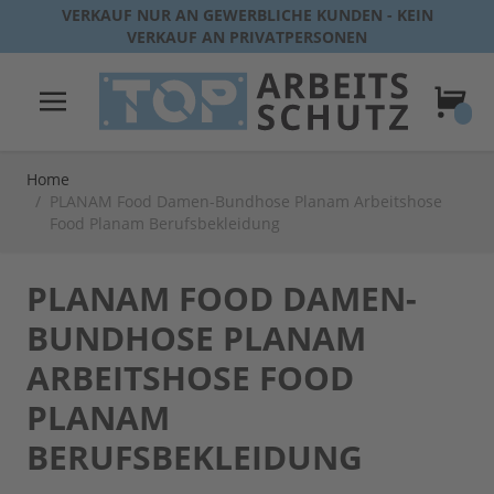
Direkt zum Inhalt
VERKAUF NUR AN GEWERBLICHE KUNDEN - KEIN
VERKAUF AN PRIVATPERSONEN
Warenk
Home
/
PLANAM Food Damen-Bundhose Planam Arbeitshose
Food Planam Berufsbekleidung
PLANAM FOOD DAMEN-
BUNDHOSE PLANAM
ARBEITSHOSE FOOD
PLANAM
BERUFSBEKLEIDUNG