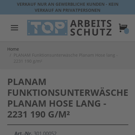
Direkt zum Inhalt
VERKAUF NUR AN GEWERBLICHE KUNDEN - KEIN
VERKAUF AN PRIVATPERSONEN
Warenk
Home
/
PLANAM Funktionsunterwäsche Planam Hose lang -
2231 190 g/m²
PLANAM
FUNKTIONSUNTERWÄSCHE
PLANAM HOSE LANG -
2231 190 G/M²
Art.-Nr.
301.00052