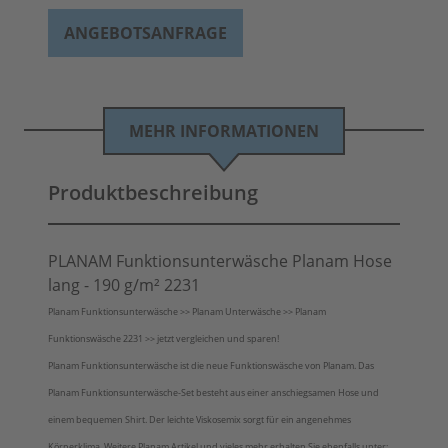
ANGEBOTSANFRAGE
MEHR INFORMATIONEN
Produktbeschreibung
PLANAM Funktionsunterwäsche Planam Hose
lang - 190 g/m² 2231
Planam Funktionsunterwäsche >> Planam Unterwäsche >> Planam
Funktionswäsche 2231 >> jetzt vergleichen und sparen!
Planam Funktionsunterwäsche ist die neue Funktionswäsche von Planam. Das
Planam Funktionsunterwäsche-Set besteht aus einer anschiegsamen Hose und
einem bequemen Shirt. Der leichte Viskosemix sorgt für ein angenehmes
Körperklima. Weitere Planam Artikel und vieles mehr erhalten Sie ebenfalls unter: