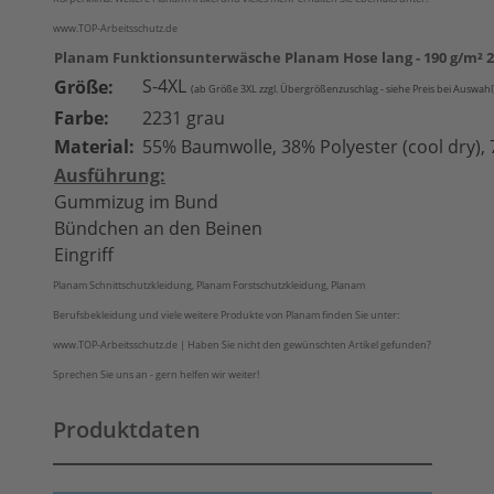
www.TOP-Arbeitsschutz.de
Planam Funktionsunterwäsche Planam Hose lang - 190 g/m² 2
S-4XL
Größe:
(ab Größe 3XL zzgl. Übergrößenzuschlag - siehe Preis bei Auswahl
Farbe:
2231 grau
Material:
55% Baumwolle, 38% Polyester (cool dry), 
Ausführung:
Gummizug im Bund
Bündchen an den Beinen
Eingriff
Planam Schnittschutzkleidung, Planam Forstschutzkleidung, Planam
Berufsbekleidung und viele weitere Produkte von Planam finden Sie unter:
www.TOP-Arbeitsschutz.de | Haben Sie nicht den gewünschten Artikel gefunden?
Sprechen Sie uns an - gern helfen wir weiter!
Produktdaten