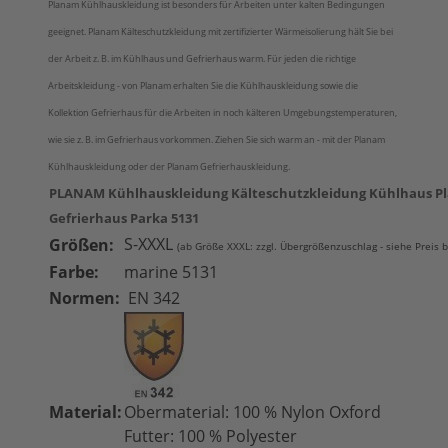
Planam Kühlhauskleidung ist besonders für Arbeiten unter kalten Bedingungen
geeignet. Planam Kälteschutzkleidung mit zertifizierter Wärmeisolierung hält Sie bei
der Arbeit z. B. im Kühlhaus und Gefrierhaus warm. Für jeden die richtige
Arbeitskleidung - von Planam erhalten Sie die Kühlhauskleidung sowie die
Kollektion Gefrierhaus für die Arbeiten in noch kälteren Umgebungstemperaturen,
wie sie z. B. im Gefrierhaus vorkommen. Ziehen Sie sich warm an - mit der Planam
Kühlhauskleidung oder der Planam Gefrierhauskleidung.
PLANAM Kühlhauskleidung Kälteschutzkleidung Kühlhaus 
Gefrierhaus Parka 5131
S-XXXL
Größen:
(ab Größe XXXL: zzgl. Übergrößenzuschlag - siehe Preis 
Farbe:
marine 5131
Normen:
EN 342
Material:
Obermaterial: 100 % Nylon Oxford
Futter: 100 % Polyester