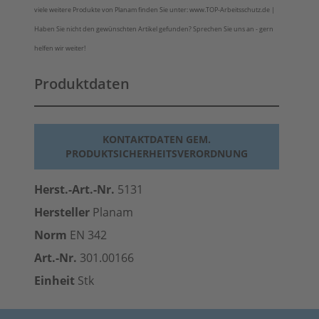
viele weitere Produkte von Planam finden Sie unter: www.TOP-Arbeitsschutz.de |
Haben Sie nicht den gewünschten Artikel gefunden? Sprechen Sie uns an - gern
helfen wir weiter!
Produktdaten
KONTAKTDATEN GEM.
PRODUKTSICHERHEITSVERORDNUNG
Herst.-Art.-Nr.
5131
Hersteller
Planam
Norm
EN 342
Art.-Nr.
301.00166
Einheit
Stk