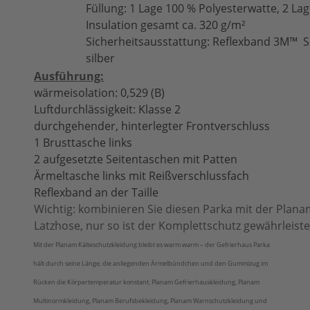
Füllung: 1 Lage 100 % Polyesterwatte, 2 
Insulation gesamt ca. 320 g/m²
Sicherheitsausstattung: Reflexband 3M™ 
silber
Ausführung:
wärmeisolation: 0,529 (B)
Luftdurchlässigkeit: Klasse 2
durchgehender, hinterlegter Frontverschluss
1 Brusttasche links
2 aufgesetzte Seitentaschen mit Patten
Ärmeltasche links mit Reißverschlussfach
Reflexband an der Taille
Wichtig: kombinieren Sie diesen Parka mit der Plan
Latzhose, nur so ist der Komplettschutz gewährleiste
Mit der Planam Kälteschutzkleidung bleibt es warm warm – der Gefrierhaus Parka
hält durch seine Länge, die anliegenden Ärmelbündchen und den Gummizug im
Rücken die Körpertemperatur konstant. Planam Gefrierhauskleidung, Planam
Multinormkleidung, Planam Berufsbekleidung, Planam Warnschutzkleidung und