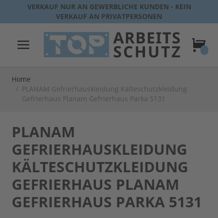
Direkt zum Inhalt
VERKAUF NUR AN GEWERBLICHE KUNDEN - KEIN
VERKAUF AN PRIVATPERSONEN
Warenk
Home
/
PLANAM Gefrierhauskleidung Kälteschutzkleidung
Gefrierhaus Planam Gefrierhaus Parka 5131
PLANAM
GEFRIERHAUSKLEIDUNG
KÄLTESCHUTZKLEIDUNG
GEFRIERHAUS PLANAM
GEFRIERHAUS PARKA 5131