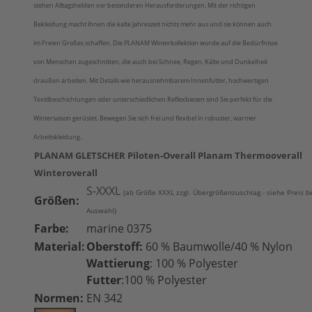
stehen Alltagshelden vor besonderen Herausforderungen. Mit der richtigen
Bekleidung macht ihnen die kalte Jahreszeit nichts mehr aus und sie können auch
im Freien Großes schaffen. Die PLANAM Winterkollektion wurde auf die Bedürfnisse
von Menschen zugeschnitten, die auch bei Schnee, Regen, Kälte und Dunkelheit
draußen arbeiten. Mit Details wie herausnehmbarem Innenfutter, hochwertigen
Textilbeschichtungen oder unterschiedlichen Reflexbiesen sind Sie perfekt für die
Wintersaison gerüstet. Bewegen Sie sich frei und flexibel in robuster, warmer
Arbeitskleidung.
PLANAM GLETSCHER Piloten-Overall Planam Thermooverall
Winteroverall
S-XXXL
(ab Größe XXXL zzgl. Übergrößenzuschlag - siehe Preis b
Größen:
Auswahl)
Farbe:
marine 0375
Material:
Oberstoff:
60 % Baumwolle/40 % Nylon
Wattierung
: 100 % Polyester
Futter
:100 % Polyester
Normen:
EN 342