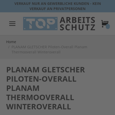
Direkt zum Inhalt
VERKAUF NUR AN GEWERBLICHE KUNDEN - KEIN
VERKAUF AN PRIVATPERSONEN
Warenk
Home
/
PLANAM GLETSCHER Piloten-Overall Planam
Thermooverall Winteroverall
PLANAM GLETSCHER
PILOTEN-OVERALL
PLANAM
THERMOOVERALL
WINTEROVERALL