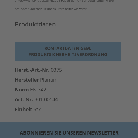
unter: www.TOP-Arbeitsschutz.de | Haben Sie nicht den gewünschten Artikel
gefunden? Sprechen Sie uns an - gern helfen wir weiter!
Produktdaten
KONTAKTDATEN GEM.
PRODUKTSICHERHEITSVERORDNUNG
Herst.-Art.-Nr.
0375
Hersteller
Planam
Norm
EN 342
Art.-Nr.
301.00144
Einheit
Stk
ABONNIEREN SIE UNSEREN NEWSLETTER