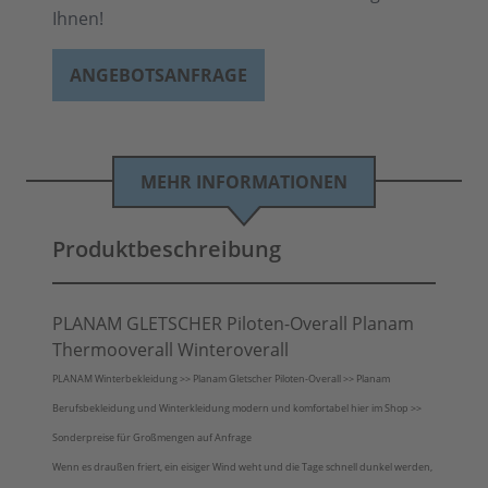
Ihnen!
ANGEBOTSANFRAGE
MEHR INFORMATIONEN
Produktbeschreibung
PLANAM GLETSCHER Piloten-Overall Planam
Thermooverall Winteroverall
PLANAM Winterbekleidung >> Planam Gletscher Piloten-Overall >> Planam
Berufsbekleidung und Winterkleidung modern und komfortabel hier im Shop >>
Sonderpreise für Großmengen auf Anfrage
Wenn es draußen friert, ein eisiger Wind weht und die Tage schnell dunkel werden,