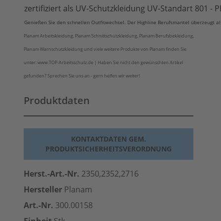
zertifiziert als UV-Schutzkleidung UV-Standart 801 -
Genießen Sie den schnellen Outfitwechsel. Der Highline Berufsmantel überzeugt als
Planam Arbeitskleidung, Planam Schnittschutzkleidung, Planam Berufsbekleidung,
Planam Warnschutzkleidung und viele weitere Produkte von Planam finden Sie
unter: www.TOP-Arbeitsschutz.de | Haben Sie nicht den gewünschten Artikel
gefunden? Sprechen Sie uns an - gern helfen wir weiter!
Produktdaten
KONTAKTDATEN GEM.
PRODUKTSICHERHEITSVERORDNUNG
Herst.-Art.-Nr.
2350,2352,2716
Hersteller
Planam
Art.-Nr.
300.00158