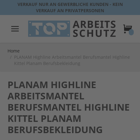
Direkt zum Inhalt
VERKAUF NUR AN GEWERBLICHE KUNDEN - KEIN
VERKAUF AN PRIVATPERSONEN
Warenk
Home
/
PLANAM Highline Arbeitsmantel Berufsmantel Highline
Kittel Planam Berufsbekleidung
PLANAM HIGHLINE
ARBEITSMANTEL
BERUFSMANTEL HIGHLINE
KITTEL PLANAM
BERUFSBEKLEIDUNG