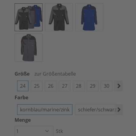
Größe
zur Größentabelle
24
25
26
27
28
29
30
38
4
Farbe
kornblau/marine/zink
schiefer/schwarz/rot
Menge
Stk