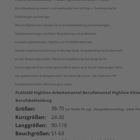
Berufsbekleidung modern und komfortabel hier im Shop >> Sonderpreise für
Großmengen auf Anfrage
Planam Highline hier arbeiten Sie in Arbeitsbekleidung mit hochwertigen
Gewebemischungen, perfekter Verarbeitung und praktischen
Ausstattungsmerkmalen. Highline von PLANAM bietet viele
Vorteile: kratzfreie Ausführung, dreifarbige Optik, strapazierfähig mit Dreifachnaht
an den Belastungspunkten. Planam Arbeitskleidung überzeugt durch
hervorragendes Preis- Leistungsverhältnis, lassen auch Sie sich überzeugen. Nicht
den gewünschten Artikel gefunden? Sprechen Sie uns an - das Team von TOP
Arbeitsschutz GmbH hilft Ihnen gern weiter.
PLANAM Highline Arbeitsmantel Berufsmantel Highline Kitt
Berufsbekleidung
38-70
Größen:
(ab Größe 56 zzgl. Übergrößenzuschlag - siehe Pre
Kurzgrößen:
24-30
Langgrößen:
90-118
Bauchgrößen:
51-69