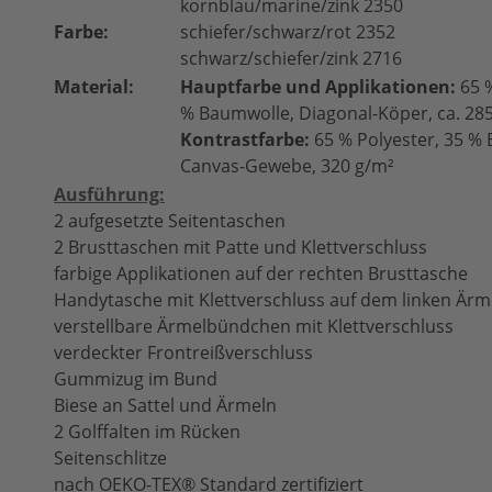
kornblau/marine/zink 2350
Farbe:
schiefer/schwarz/rot 2352
schwarz/schiefer/zink 2716
Material:
Hauptfarbe und Applikationen:
65 %
% Baumwolle, Diagonal-Köper, ca. 28
Kontrastfarbe:
65 % Polyester, 35 %
Canvas-Gewebe, 320 g/m²
Ausführung:
2 aufgesetzte Seitentaschen
2 Brusttaschen mit Patte und Klettverschluss
farbige Applikationen auf der rechten Brusttasche
Handytasche mit Klettverschluss auf dem linken Ärm
verstellbare Ärmelbündchen mit Klettverschluss
verdeckter Frontreißverschluss
Gummizug im Bund
Biese an Sattel und Ärmeln
2 Golffalten im Rücken
Seitenschlitze
nach OEKO-TEX® Standard zertifiziert