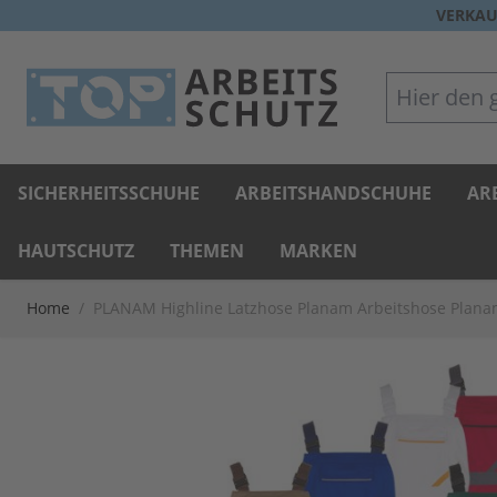
Direkt zum Inhalt
VERKAU
Hier den gan
SICHERHEITSSCHUHE
ARBEITSHANDSCHUHE
AR
HAUTSCHUTZ
THEMEN
MARKEN
Home
/
PLANAM Highline Latzhose Planam Arbeitshose Plana