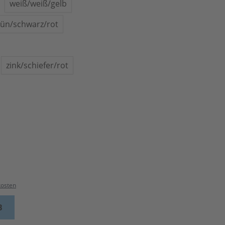
weiß/weiß/gelb
rün/schwarz/rot
zink/schiefer/rot
kosten
B