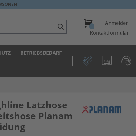
ERSONEN
Warenkorb
Anmelden
Kontaktformular
HUTZ
BETRIEBSBEDARF
hline Latzhose
eitshose Planam
idung