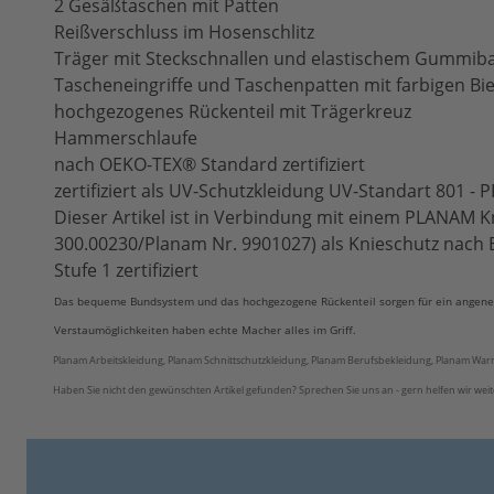
2 Gesäßtaschen mit Patten
Reißverschluss im Hosenschlitz
Träger mit Steckschnallen und elastischem Gummib
Tascheneingriffe und Taschenpatten mit farbigen Bi
hochgezogenes Rückenteil mit Trägerkreuz
Hammerschlaufe
nach OEKO-TEX® Standard zertifiziert
zertifiziert als UV-Schutzkleidung UV-Standart 801 -
Dieser Artikel ist in Verbindung mit einem PLANAM Kn
300.00230/Planam Nr. 9901027) als Knieschutz nach 
Stufe 1 zertifiziert
Das bequeme Bundsystem und das hochgezogene Rückenteil sorgen für ein angeneh
Verstaumöglichkeiten haben echte Macher alles im Griff.
Planam Arbeitskleidung, Planam Schnittschutzkleidung, Planam Berufsbekleidung, Planam Warn
Haben Sie nicht den gewünschten Artikel gefunden? Sprechen Sie uns an - gern helfen wir weit