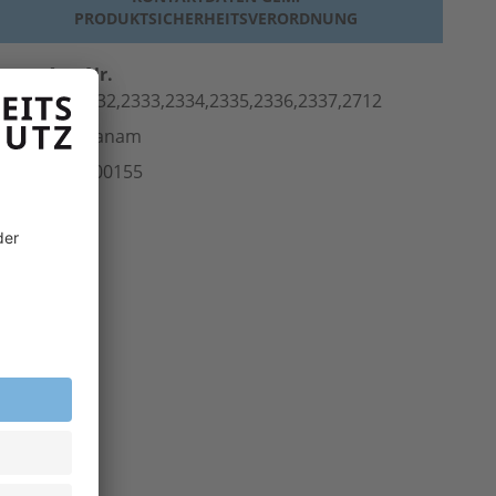
PRODUKTSICHERHEITSVERORDNUNG
erst.-Art.-Nr.
330,2331,2332,2333,2334,2335,2336,2337,2712
ersteller
Planam
rt.-Nr.
300.00155
inheit
Stk