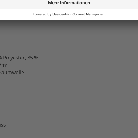
s bei Ausführung)
 Polyester, 35 %
g/m²
 Baumwolle
n
uss