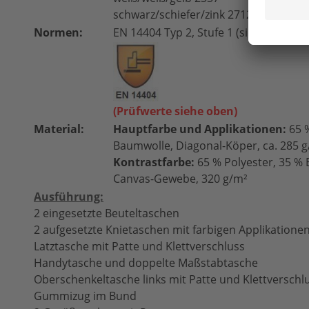
schwarz/schiefer/zink 2712
Normen:
EN 14404 Typ 2, Stufe 1 (siehe Hinwei
(Prüfwerte siehe oben)
Material:
Hauptfarbe und Applikationen:
65 %
Baumwolle, Diagonal-Köper, ca. 285 
Kontrastfarbe:
65 % Polyester, 35 %
Canvas-Gewebe, 320 g/m²
Ausführung:
2 eingesetzte Beuteltaschen
2 aufgesetzte Knietaschen mit farbigen Applikatione
Latztasche mit Patte und Klettverschluss
Handytasche und doppelte Maßstabtasche
Oberschenkeltasche links mit Patte und Klettverschl
Gummizug im Bund