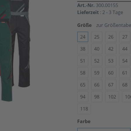
Art.-Nr.
300.00155
Lieferzeit
: 2 - 3 Tage
Größe
zur Größentabe
24
25
26
27
38
40
42
44
51
52
53
54
58
59
60
61
65
66
67
68
94
98
102
10
118
Farbe