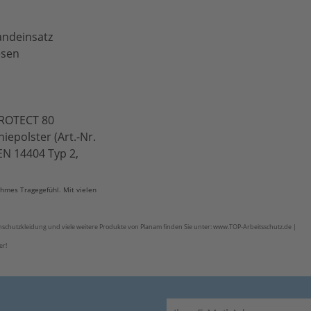
andeinsatz
esen
 PROTECT 80
iepolster (Art.-Nr.
EN 14404 Typ 2,
mes Tragegefühl. Mit vielen
schutzkleidung und viele weitere Produkte von Planam finden Sie unter: www.TOP-Arbeitsschutz.de |
er!
E-Mail