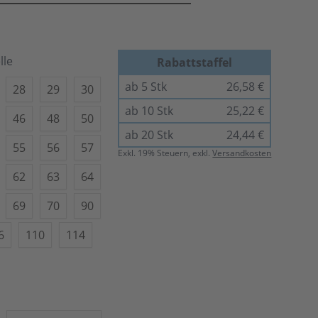
lle
Rabattstaffel
ab 5 Stk
26,58 €
28
29
30
ab 10 Stk
25,22 €
46
48
50
ab 20 Stk
24,44 €
55
56
57
Exkl.
19
% Steuern, exkl.
Versandkosten
62
63
64
69
70
90
6
110
114