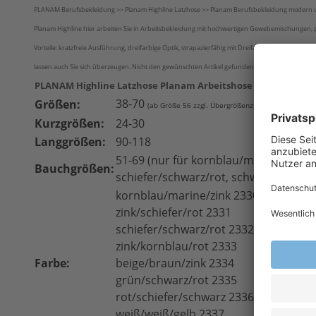
PLANAM Berufsbekleidung >> Planam Highline Latzhose >> Planam Berufsbekleidung modern u
Planam Highline hier arbeiten Sie in Arbeitsbekleidung mit hochwertigen Gewebemischungen, 
Vorteile: kratzfreie Ausführung, dreifarbige Optik, strapazierfähig mit Dreifachnaht an den B
lassen auch Sie sich überzeugen. Nicht den gewünschten Artikel gefunden? Sprechen Sie uns a
PLANAM Highline Latzhose Planam Arbeitshose Planam Beru
38-70
Größen:
(ab Größe 56 zzgl. Übergrößenzuschlag - siehe Pre
Kurzgrößen:
24-30
Langgrößen:
90-118
51-69 (nur für kornblau/marine/zink,
Bauchgrößen:
schiefer/schwarz/rot, schwarz/schiefe
kornblau/marine/zink 2330
zink/schiefer/rot 2331
schiefer/schwarz/rot 2332
zink/kornblau/rot 2333
Farbe:
beige/braun/zink 2334
grün/schwarz/rot 2335
rot/schiefer/schwarz 2336
weiß/weiß/gelb 2337