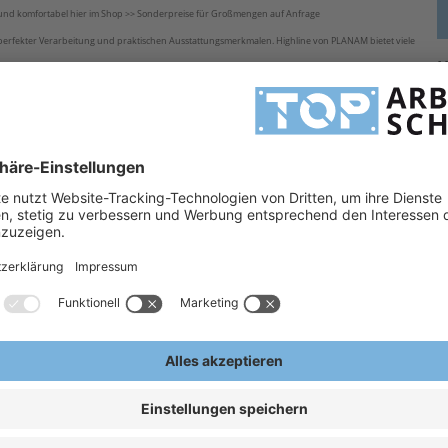
nd komfortabel hier im Shop >> Sonderpreise für Großmengen auf Anfrage
perfekter Verarbeitung und praktischen Ausstattungsmerkmalen. Highline von PLANAM bietet viele
H
elastungspunkten. Planam Arbeitskleidung überzeugt durch hervorragendes Preis- Leistungsverhältnis,
2
n - das Team von TOP Arbeitsschutz GmbH hilft Ihnen gern weiter.
fsbekleidung
H
is bei Auswahl)
A
E
r/zink)