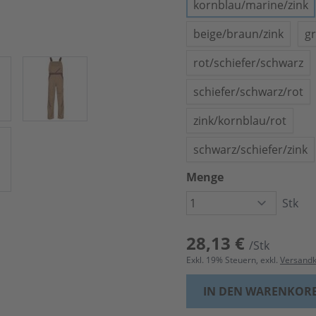
kornblau/marine/zink
beige/braun/zink
g
rot/schiefer/schwarz
schiefer/schwarz/rot
zink/kornblau/rot
schwarz/schiefer/zink
Menge
Stk
28,13 €
/Stk
Exkl.
19
% Steuern, exkl.
Versand
IN DEN WARENKOR