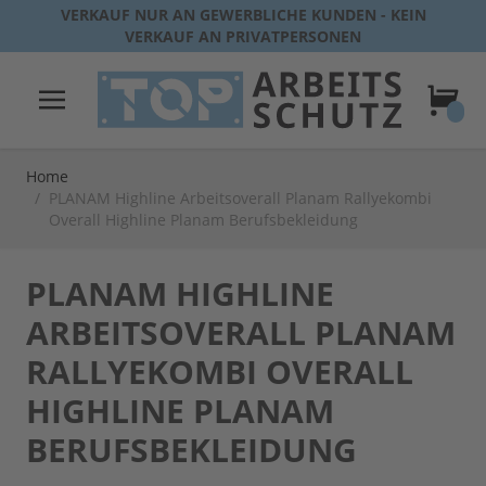
Direkt zum Inhalt
VERKAUF NUR AN GEWERBLICHE KUNDEN - KEIN
VERKAUF AN PRIVATPERSONEN
Warenk
Home
/
PLANAM Highline Arbeitsoverall Planam Rallyekombi
Overall Highline Planam Berufsbekleidung
PLANAM HIGHLINE
ARBEITSOVERALL PLANAM
RALLYEKOMBI OVERALL
HIGHLINE PLANAM
BERUFSBEKLEIDUNG