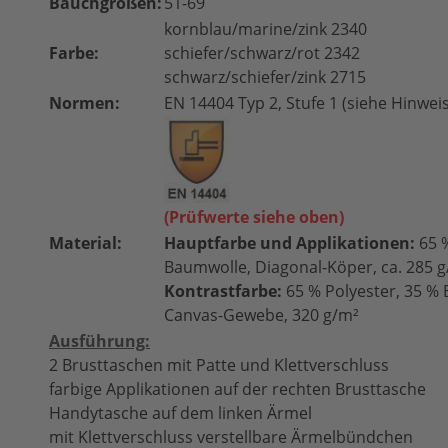
Bauchgrößen:
51-69
kornblau/marine/zink 2340
Farbe:
schiefer/schwarz/rot 2342
schwarz/schiefer/zink 2715
Normen:
EN 14404 Typ 2, Stufe 1 (siehe Hinwei
(Prüfwerte siehe oben)
Material:
Hauptfarbe und Applikationen:
65 %
Baumwolle, Diagonal-Köper, ca. 285 
Kontrastfarbe:
65 % Polyester, 35 %
Canvas-Gewebe, 320 g/m²
Ausführung:
2 Brusttaschen mit Patte und Klettverschluss
farbige Applikationen auf der rechten Brusttasche
Handytasche auf dem linken Ärmel
mit Klettverschluss verstellbare Ärmelbündchen