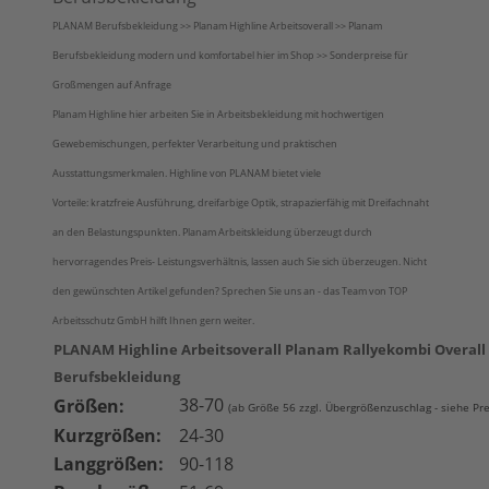
PLANAM Berufsbekleidung >> Planam Highline Arbeitsoverall >> Planam
Berufsbekleidung modern und komfortabel hier im Shop >> Sonderpreise für
Großmengen auf Anfrage
Planam Highline hier arbeiten Sie in Arbeitsbekleidung mit hochwertigen
Gewebemischungen, perfekter Verarbeitung und praktischen
Ausstattungsmerkmalen. Highline von PLANAM bietet viele
Vorteile: kratzfreie Ausführung, dreifarbige Optik, strapazierfähig mit Dreifachnaht
an den Belastungspunkten. Planam Arbeitskleidung überzeugt durch
hervorragendes Preis- Leistungsverhältnis, lassen auch Sie sich überzeugen. Nicht
den gewünschten Artikel gefunden? Sprechen Sie uns an - das Team von TOP
Arbeitsschutz GmbH hilft Ihnen gern weiter.
PLANAM Highline Arbeitsoverall Planam Rallyekombi Overall
Berufsbekleidung
38-70
Größen:
(ab Größe 56 zzgl. Übergrößenzuschlag - siehe Pre
Kurzgrößen:
24-30
Langgrößen:
90-118