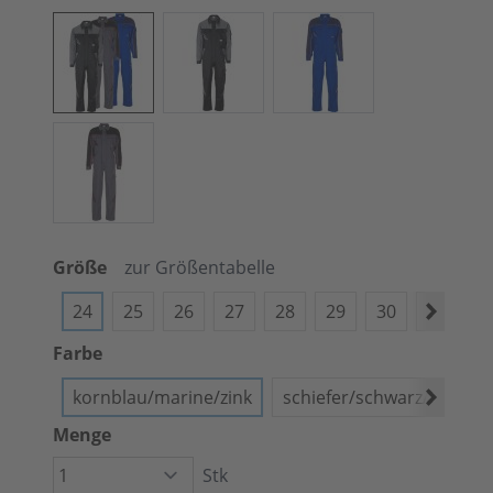
Größe
zur Größentabelle
24
25
26
27
28
29
30
38
4
Farbe
kornblau/marine/zink
schiefer/schwarz/rot
Menge
Stk