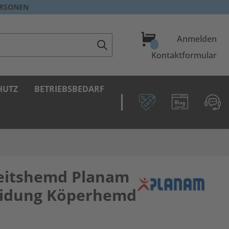
ERSONEN
Warenkorb
Anmelden
Kontaktformular
HUTZ
BETRIEBSBEDARF
eitshemd Planam
eidung Köperhemd