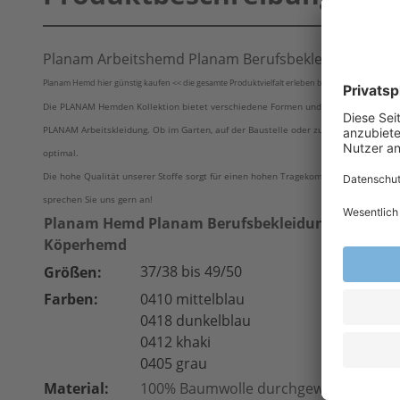
Planam Arbeitshemd Planam Berufsbekleidung Köp
Planam Hemd hier günstig kaufen << die gesamte Produktvielfalt erleben bei TOP Arbeitsschutz
Die PLANAM Hemden Kollektion bietet verschiedene Formen und Farbkombinationen u
PLANAM Arbeitskleidung. Ob im Garten, auf der Baustelle oder zu Hause – dank des
optimal.
Die hohe Qualität unserer Stoffe sorgt für einen hohen Tragekomfort und Langlebigk
sprechen Sie uns gern an!
Planam Hemd Planam Berufsbekleidung Planam
Köperhemd
37/38 bis 49/50
Größen:
Farben:
0410 mittelblau
0418 dunkelblau
0412 khaki
0405 grau
Material:
100% Baumwolle durchgewebt, ca. 200