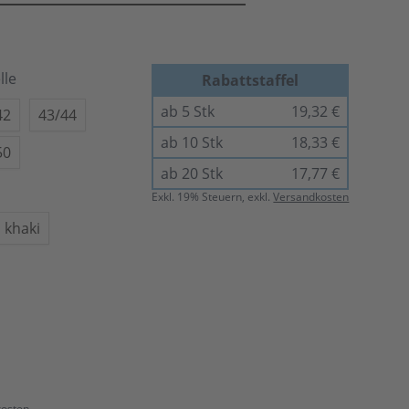
lle
Rabattstaffel
ab 5 Stk
19,32 €
42
43/44
ab 10 Stk
18,33 €
50
ab 20 Stk
17,77 €
Exkl.
19
% Steuern, exkl.
Versandkosten
khaki
kosten