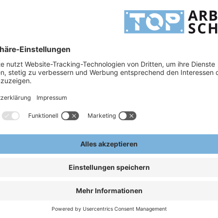
erhemd kurzarm
 GmbH >> jetzt online vergleichen und sparen
nd ist damit vielseitig einsetzbar, passend zu den unterschiedlichen Artikeln der
H
 natürlichen Materials sind die Hemden sehr pflegeleicht und regulieren das Körperklima
H
eit. Sollten Sie einen Artikel aus der Planam Berufsbekleidung Reihe nicht finden,
A
E
 Kurzarmhemd Planam
 g/m²