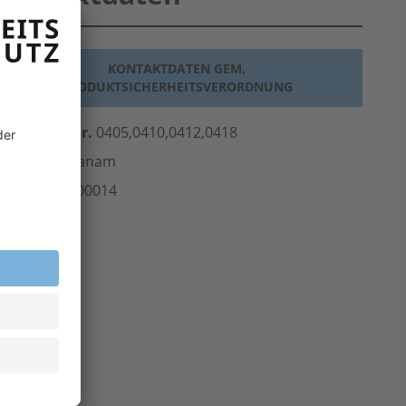
KONTAKTDATEN GEM.
PRODUKTSICHERHEITSVERORDNUNG
erst.-Art.-Nr.
0405,0410,0412,0418
ersteller
Planam
rt.-Nr.
307.00014
inheit
Stk