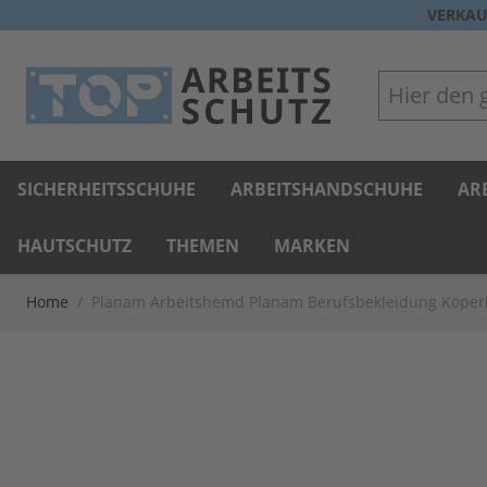
Direkt zum Inhalt
VERKAU
Hier den gan
SICHERHEITSSCHUHE
ARBEITSHANDSCHUHE
AR
HAUTSCHUTZ
THEMEN
MARKEN
Home
/
Planam Arbeitshemd Planam Berufsbekleidung Köpe