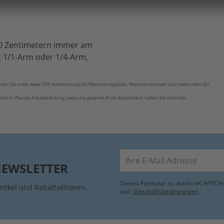
90 Zentimetern immer am
t 1/1-Arm oder 1/4-Arm,
nden Sie unter www.TOP-Arbeitsschutz.de! Warnschutzjacken, Warnschutzhosen und vieles mehr für
orm, Planam Arbeitskleidung sowie das gesamte Produktsortiment. Sollten Sie nicht den
E-Mail
NEWSLETTER
Dieses Formular ist durch reCAPTCHA
rtikel und Rabattaktionen.
und
-Geschäftsbedingungen
.