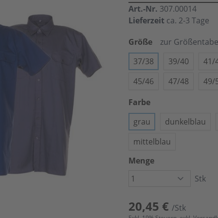
Art.-Nr.
307.00014
Lieferzeit
ca. 2-3 Tage
Größe
zur Größentabe
37/38
39/40
41/
45/46
47/48
49/
Farbe
grau
dunkelblau
mittelblau
Menge
Stk
20,45 €
/Stk
Exkl.
19
% Steuern, exkl.
Versand