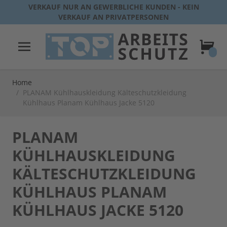
Direkt zum Inhalt
VERKAUF NUR AN GEWERBLICHE KUNDEN - KEIN
VERKAUF AN PRIVATPERSONEN
Warenk
Home
/
PLANAM Kühlhauskleidung Kälteschutzkleidung
Kühlhaus Planam Kühlhaus Jacke 5120
PLANAM
KÜHLHAUSKLEIDUNG
KÄLTESCHUTZKLEIDUNG
KÜHLHAUS PLANAM
KÜHLHAUS JACKE 5120