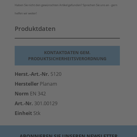
Haben Sie nicht den gewünschten Artikel gefunden? Sprechen Sie uns an - gern
helfen wir weiter!
Produktdaten
KONTAKTDATEN GEM.
PRODUKTSICHERHEITSVERORDNUNG
Herst.-Art.-Nr.
5120
Hersteller
Planam
Norm
EN 342
Art.-Nr.
301.00129
Einheit
Stk
ABONNIEREN SIE UNSEREN NEWSLETTER