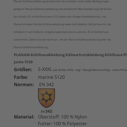
Planam Kühlhauskleidung ist besonders für Arbeiten unter kalten Bedingungen
geeignet. Planam Kälteschutzkleidung mit zertifizierter Wärmeisolierung hält Sie bei
der Arbeit z. B. im Kühlhaus warm. Für jeden die richtige Arbeitskleidung - von
Planam erhalten Sie die Kühlhauskleidung sowie die Kollektion Gefrierhaus für die
Arbeiten in noch kälteren Umgebungstemperaturen, wie sie z. B. im Gefrierhaus
vorkommen. Ziehen Sie sich warm an - mit der Planam Kühlhauskleidung oder der
Planam Gefrierhauskleidung.
PLANAM Kühlhauskleidung Kälteschutzkleidung Kühlhaus P
Jacke 5120
S-XXXL
Größen:
(ab Größe XXXL: zzgl. Übergrößenzuschlag - siehe Prei
Farbe:
marine 5120
Normen:
EN 342
Material:
Oberstoff: 100 % Nylon
Futter: 100 % Polyester