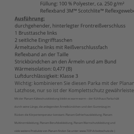
Füllung: 100 % Polyester, ca. 250 g/m²
Reflexband 3M™ Scotchlite™ Reflexgewebe
Ausführung:
durchgehender, hinterlegter Frontreißverschluss
1 Brusttasche links
2 seitliche Eingrifftaschen
Ärmeltasche links mit Reißverschlussfach
Reflexband an der Taille
Strickbündchen an den Ärmeln und am Bund
Wärmeisolation: 0,477 (B)
Luftdurchlässigkeit: Klasse 3
Wichtig: kombinieren Sie diesen Parka mit der Plan
Latzhose, nur so ist der Komplettschutz gewährleiste
Mit der Planam Kälteschutzkleidung bleibt es warm warm – der Kühlhaus Parka hält
durch seine Länge, die anliegenden Ärmelbündchen und den Gummizug im
Rücken die Körpertemperatur konstant. Planam Gefrierhauskleidung, Planam
Multinormkleidung, Planam Berufsbekleidung, Planam Warnschutzkleidung und
viele weitere Produkte von Planam finden Sie unter: www.TOP-Arbeitsschutz.de |