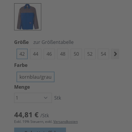
Größe
zur Größentabelle
42
44
46
48
50
52
54
56
5
Farbe
kornblau/grau
Menge
Stk
44,81 €
/Stk
Exkl.
19
% Steuern, exkl.
Versandkosten