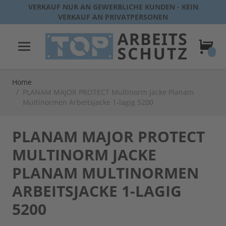
Direkt zum Inhalt
VERKAUF NUR AN GEWERBLICHE KUNDEN - KEIN
VERKAUF AN PRIVATPERSONEN
Warenk
Home
/
PLANAM MAJOR PROTECT Multinorm Jacke Planam
Multinormen Arbeitsjacke 1-lagig 5200
PLANAM MAJOR PROTECT
MULTINORM JACKE
PLANAM MULTINORMEN
ARBEITSJACKE 1-LAGIG
5200