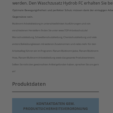
werden. Den Waschzusatz Hydrob FC erhalten Sie bei
Optimale Bewegungsfreiheit und perfekter Schutz müssen dank der einlagigen Arb
Gegensätze sein.
Multinorm Arbeitskleidung in unterschiedlichsten Ausführungen und von
verschiedenen Herstellern finden Sie unter www.TOP-Arbeitsschutz.de!
Warnschutzkleidung, Schweißerschutzkleidung, Chemischutzkleidung und viele
andere Bekleidungklassen mit weiteren Zusatznormen und vieles mehr für den
Arbeitsalltag führen wir im Programm. Planam Multinorm Jacke, Planam Multinorm
Hose, Planam Multinorm Arbeitskleidung sowie das gesamte Produktsortiment.
Sollten Sie nicht den gewünschten Artikel gefunden haben, sprechen Sie uns gern
an!
Produktdaten
KONTAKTDATEN GEM.
PRODUKTSICHERHEITSVERORDNUNG