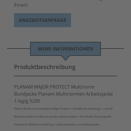
Ihnen!
ANGEBOTSANFRAGE
MEHR INFORMATIONEN
Produktbeschreibung
PLANAM MAJOR PROTECT Multinorm
Bundjacke Planam Multinormen Arbeitsjacke
1-lagig 5200
Planam Multinorm Arbeitsjacke Major Protect << Qualität die überzeugt >> mit der
Multinorm Jacke von Planam auf der sicheren Seite >> hier finden Sie eine große
Auswahl an Multinorm Kleidung >> jetzt entdecken und online kaufen