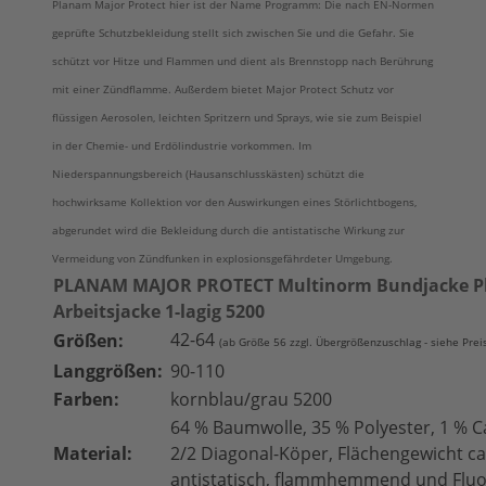
Planam Major Protect hier ist der Name Programm: Die nach EN-Normen
geprüfte Schutzbekleidung stellt sich zwischen Sie und die Gefahr. Sie
schützt vor Hitze und Flammen und dient als Brennstopp nach Berührung
mit einer Zündflamme. Außerdem bietet Major Protect Schutz vor
flüssigen Aerosolen, leichten Spritzern und Sprays, wie sie zum Beispiel
in der Chemie- und Erdölindustrie vorkommen. Im
Niederspannungsbereich (Hausanschlusskästen) schützt die
hochwirksame Kollektion vor den Auswirkungen eines Störlichtbogens,
abgerundet wird die Bekleidung durch die antistatische Wirkung zur
Vermeidung von Zündfunken in explosionsgefährdeter Umgebung.
PLANAM MAJOR PROTECT Multinorm Bundjacke P
Arbeitsjacke 1-lagig 5200
42-64
Größen:
(ab Größe 56 zzgl. Übergrößenzuschlag - siehe Prei
Langgrößen:
90-110
Farben:
kornblau/grau 5200
64 % Baumwolle, 35 % Polyester, 1 % 
Material:
2/2 Diagonal-Köper, Flächengewicht ca
antistatisch, flammhemmend und Fluo