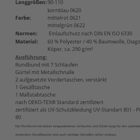
Langgrößen:
90-110
kornblau 0620
Farbe:
mittelrot 0621
mittelgrün 0622
Normen:
Einlaufschutz nach DIN EN ISO 6330
Material:
60 % Polyester / 40 % Baumwolle, Diago
Köper, ca. 290 g/m²
Ausführung:
Rundbund mit 7 Schlaufen
Gürtel mit Metallschnalle
2 aufgesetzte Vordertaschen, verstärkt
1 Gesäßtasche
1 Maßstabtasche
nach OEKO-TEX® Standard zertifiziert
zertifiziert als UV-Schutzkleidung UV-Standart 801 -
80
Der Rundbund mit sieben eingearbeiteten Schlaufen
und Gürtel sorgt für den optima
verdeckten Gesäßtasche
sind auch wichtige Utensilien sicher verstaut.