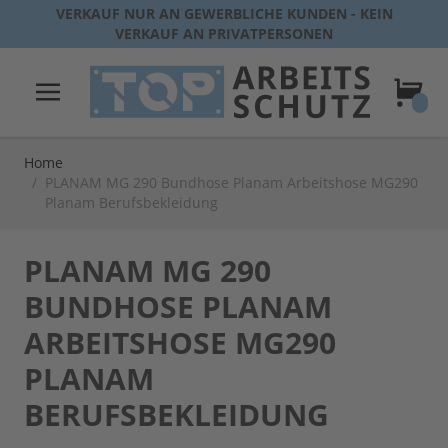
Direkt zum Inhalt
VERKAUF NUR AN GEWERBLICHE KUNDEN - KEIN
VERKAUF AN PRIVATPERSONEN
Warenk
Home
/
PLANAM MG 290 Bundhose Planam Arbeitshose MG290
Planam Berufsbekleidung
PLANAM MG 290
BUNDHOSE PLANAM
ARBEITSHOSE MG290
PLANAM
BERUFSBEKLEIDUNG