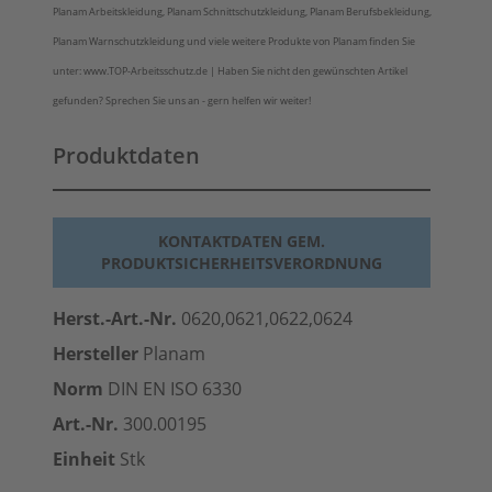
Planam Arbeitskleidung, Planam Schnittschutzkleidung, Planam Berufsbekleidung,
Planam Warnschutzkleidung und viele weitere Produkte von Planam finden Sie
unter: www.TOP-Arbeitsschutz.de | Haben Sie nicht den gewünschten Artikel
gefunden? Sprechen Sie uns an - gern helfen wir weiter!
Produktdaten
KONTAKTDATEN GEM.
PRODUKTSICHERHEITSVERORDNUNG
Herst.-Art.-Nr.
0620,0621,0622,0624
Hersteller
Planam
Norm
DIN EN ISO 6330
Art.-Nr.
300.00195
Einheit
Stk