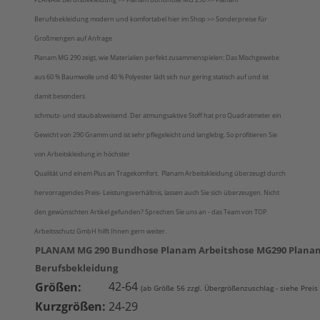
Berufsbekleidung modern und komfortabel hier im Shop >> Sonderpreise für
Großmengen auf Anfrage
Planam MG 290 zeigt, wie Materialien perfekt zusammenspielen: Das Mischgewebe
aus 60 % Baumwolle und 40 % Polyester lädt sich nur gering statisch auf und ist
damit besonders
schmutz- und staubabweisend. Der atmungsaktive Stoff hat pro Quadratmeter ein
Gewicht von 290 Gramm und ist sehr pflegeleicht und langlebig. So profitieren Sie
von Arbeitskleidung in höchster
Qualität und einem Plus an Tragekomfort. Planam Arbeitskleidung überzeugt durch
hervorragendes Preis- Leistungsverhältnis, lassen auch Sie sich überzeugen. Nicht
den gewünschten Artikel gefunden? Sprechen Sie uns an - das Team von TOP
Arbeitsschutz GmbH hilft Ihnen gern weiter.
PLANAM MG 290 Bundhose Planam Arbeitshose MG290 Plana
Berufsbekleidung
42-64
Größen:
(ab Größe 56 zzgl. Übergrößenzuschlag - siehe Preis
Kurzgrößen:
24-29