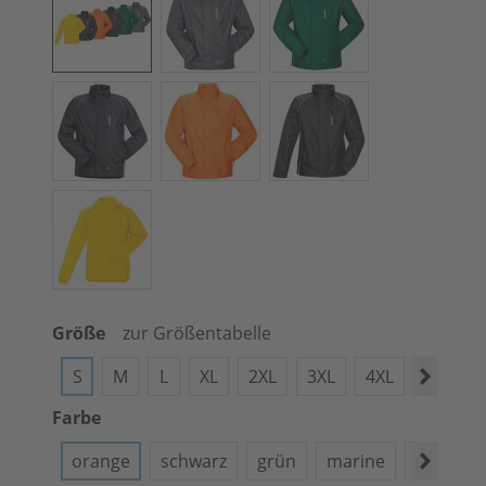
Größe
zur Größentabelle
S
M
L
XL
2XL
3XL
4XL
XXXXXL
Farbe
orange
schwarz
grün
marine
grau