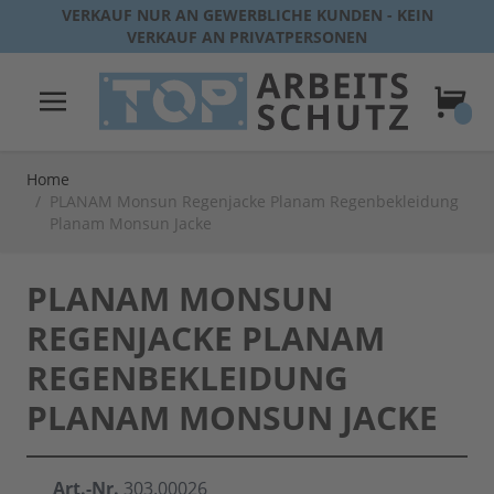
Direkt zum Inhalt
VERKAUF NUR AN GEWERBLICHE KUNDEN - KEIN
VERKAUF AN PRIVATPERSONEN
Warenk
Home
/
PLANAM Monsun Regenjacke Planam Regenbekleidung
Planam Monsun Jacke
PLANAM MONSUN
REGENJACKE PLANAM
REGENBEKLEIDUNG
PLANAM MONSUN JACKE
Art.-Nr.
303.00026