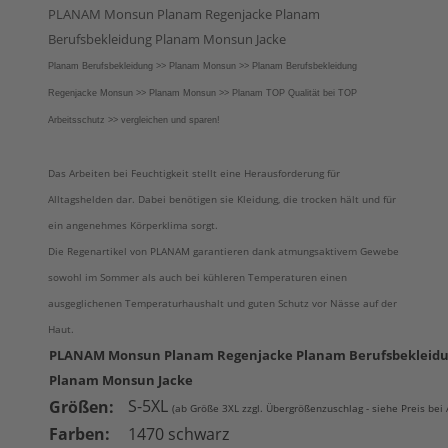
PLANAM Monsun Planam Regenjacke Planam
Berufsbekleidung Planam Monsun Jacke
Planam Berufsbekleidung >> Planam Monsun >> Planam Berufsbekleidung
Regenjacke Monsun >> Planam Monsun >> Planam TOP Qualität bei TOP
Arbeitsschutz >> vergleichen und sparen!
Das Arbeiten bei Feuchtigkeit stellt eine Herausforderung für
Alltagshelden dar. Dabei benötigen sie Kleidung, die trocken hält und für
ein angenehmes Körperklima sorgt.
Die Regenartikel von PLANAM garantieren dank atmungsaktivem Gewebe
sowohl im Sommer als auch bei kühleren Temperaturen einen
ausgeglichenen Temperaturhaushalt und guten Schutz vor Nässe auf der
Haut.
PLANAM Monsun Planam Regenjacke Planam Berufsbekleid
Planam Monsun Jacke
S-5XL
Größen:
(ab Größe 3XL zzgl. Übergrößenzuschlag - siehe Preis bei
Farben:
1470 schwarz