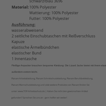
schwarz/blau 3696
Material:
100% Polyester
Wattierung: 100% Polyester
Futter: 100% Polyester
Ausführung:
wasserabweisend
2 seitliche Einschubtaschen mit Reißverschluss
Kapuze
elastische Ärmelbündchen
elastischer Bund
1 Innentasche
Fleißige Anpacker brauchen bequeme Kleidung: Die Lizard Jacke bietet mit ihrem elas
außerdem extrem leicht.
Planam Arbeitskleidung, Planam Schnittschutzkleidung, Planam Berufsbekleidung,
Planam Warnschutzkleidung und viele weitere Produkte von Planam finden Sie
unter: www.TOP-Arbeitsschutz.de | Haben Sie nicht den gewünschten Artikel
gefunden? Sprechen Sie uns an - gern helfen wir weiter!