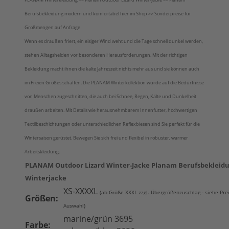
Berufsbekleidung modern und komfortabel hier im Shop >> Sonderpreise für
Großmengen auf Anfrage
Wenn es draußen friert, ein eisiger Wind weht und die Tage schnell dunkel werden,
stehen Alltagshelden vor besonderen Herausforderungen. Mit der richtigen
Bekleidung macht ihnen die kalte Jahreszeit nichts mehr aus und sie können auch
im Freien Großes schaffen. Die PLANAM Winterkollektion wurde auf die Bedürfnisse
von Menschen zugeschnitten, die auch bei Schnee, Regen, Kälte und Dunkelheit
draußen arbeiten. Mit Details wie herausnehmbarem Innenfutter, hochwertigen
Textilbeschichtungen oder unterschiedlichen Reflexbiesen sind Sie perfekt für die
Wintersaison gerüstet. Bewegen Sie sich frei und flexibel in robuster, warmer
Arbeitskleidung.
PLANAM Outdoor Lizard Winter-Jacke Planam Berufsbekleid
Winterjacke
XS-XXXXL
(ab Größe XXXL zzgl. Übergrößenzuschlag - siehe Prei
Größen:
Auswahl)
marine/grün 3695
Farbe: