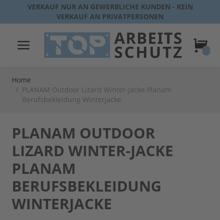
Direkt zum Inhalt
VERKAUF NUR AN GEWERBLICHE KUNDEN - KEIN
VERKAUF AN PRIVATPERSONEN
Warenk
Home
/
PLANAM Outdoor Lizard Winter-Jacke Planam
Berufsbekleidung Winterjacke
PLANAM OUTDOOR
LIZARD WINTER-JACKE
PLANAM
BERUFSBEKLEIDUNG
WINTERJACKE