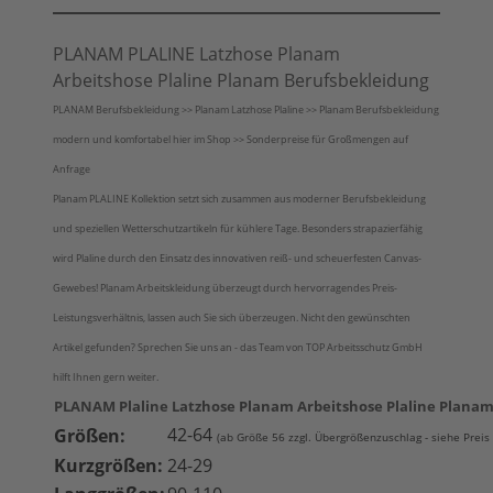
PLANAM PLALINE Latzhose Planam
Arbeitshose Plaline Planam Berufsbekleidung
PLANAM Berufsbekleidung >> Planam Latzhose Plaline >> Planam Berufsbekleidung
modern und komfortabel hier im Shop >> Sonderpreise für Großmengen auf
Anfrage
Planam PLALINE Kollektion setzt sich zusammen aus moderner Berufsbekleidung
und speziellen Wetterschutzartikeln für kühlere Tage. Besonders strapazierfähig
wird Plaline durch den Einsatz des innovativen reiß- und scheuerfesten Canvas-
Gewebes! Planam Arbeitskleidung überzeugt durch hervorragendes Preis-
Leistungsverhältnis, lassen auch Sie sich überzeugen. Nicht den gewünschten
Artikel gefunden? Sprechen Sie uns an - das Team von TOP Arbeitsschutz GmbH
hilft Ihnen gern weiter.
PLANAM Plaline Latzhose Planam Arbeitshose Plaline Plana
42-64
Größen:
(ab Größe 56 zzgl. Übergrößenzuschlag - siehe Preis
Kurzgrößen:
24-29