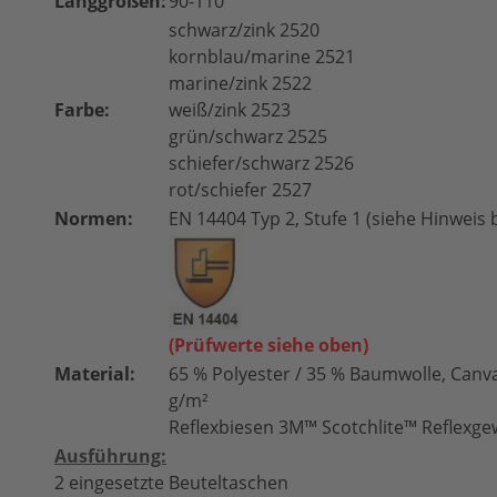
Langgrößen:
90-110
schwarz/zink 2520
kornblau/marine 2521
marine/zink 2522
Farbe:
weiß/zink 2523
grün/schwarz 2525
schiefer/schwarz 2526
rot/schiefer 2527
Normen:
EN 14404 Typ 2, Stufe 1 (siehe Hinweis
(Prüfwerte siehe oben)
Material:
65 % Polyester / 35 % Baumwolle, Canv
g/m²
Reflexbiesen 3M™ Scotchlite™ Reflexge
Ausführung:
2 eingesetzte Beuteltaschen