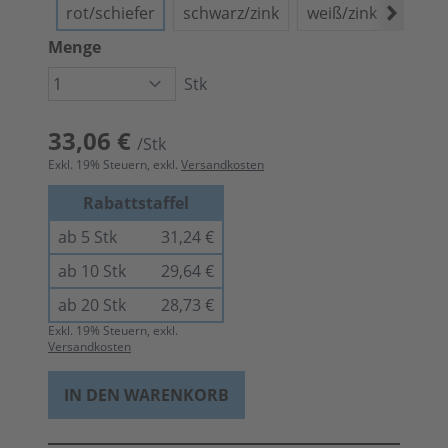
rot/schiefer
schwarz/zink
weiß/zink
grün/
Menge
Stk
33,06 €
/Stk
Exkl.
19
% Steuern, exkl.
Versandkosten
Rabattstaffel
ab 5 Stk
31,24 €
ab 10 Stk
29,64 €
ab 20 Stk
28,73 €
Exkl.
19
% Steuern, exkl.
Versandkosten
IN DEN WARENKORB