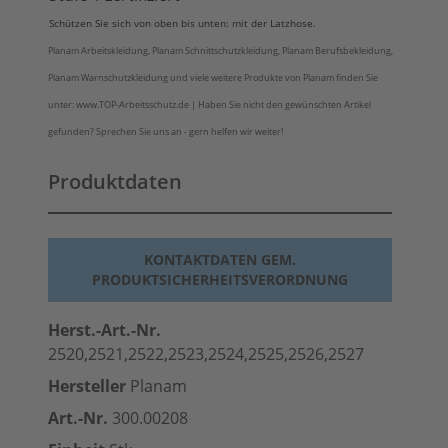
Schützen Sie sich von oben bis unten: mit der Latzhose.
Planam Arbeitskleidung, Planam Schnittschutzkleidung, Planam Berufsbekleidung,
Planam Warnschutzkleidung und viele weitere Produkte von Planam finden Sie
unter: www.TOP-Arbeitsschutz.de | Haben Sie nicht den gewünschten Artikel
gefunden? Sprechen Sie uns an - gern helfen wir weiter!
Produktdaten
KONTAKTDATEN GEM.
PRODUKTSICHERHEITSVERORDNUNG
Herst.-Art.-Nr.
2520,2521,2522,2523,2524,2525,2526,2527
Hersteller
Planam
Art.-Nr.
300.00208