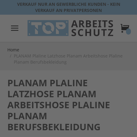
Direkt zum Inhalt
VERKAUF NUR AN GEWERBLICHE KUNDEN - KEIN
VERKAUF AN PRIVATPERSONEN
Warenk
Home
/
PLANAM Plaline Latzhose Planam Arbeitshose Plaline
Planam Berufsbekleidung
PLANAM PLALINE
LATZHOSE PLANAM
ARBEITSHOSE PLALINE
PLANAM
BERUFSBEKLEIDUNG