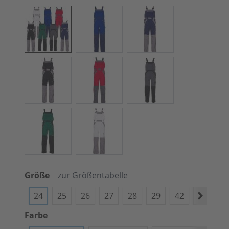
Größe
zur Größentabelle
24
25
26
27
28
29
42
44
4
Farbe