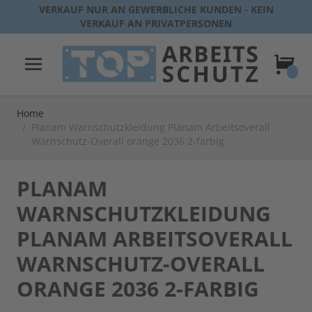
Direkt zum Inhalt
VERKAUF NUR AN GEWERBLICHE KUNDEN - KEIN
VERKAUF AN PRIVATPERSONEN
Warenk
Home
/
Planam Warnschutzkleidung Planam Arbeitsoverall
Warnschutz-Overall orange 2036 2-farbig
PLANAM
WARNSCHUTZKLEIDUNG
PLANAM ARBEITSOVERALL
WARNSCHUTZ-OVERALL
ORANGE 2036 2-FARBIG