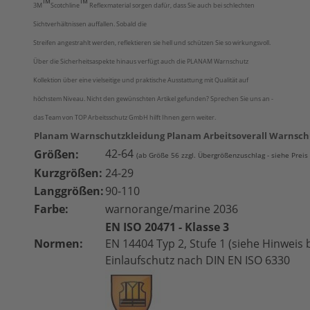
™
™
3M
Scotchline
Reflexmaterial sorgen dafür, dass Sie auch bei schlechten
Sichtverhältnissen auffallen. Sobald die
Streifen angestrahlt werden, reflektieren sie hell und schützen Sie so wirkungsvoll.
Über die Sicherheitsaspekte hinaus verfügt auch die PLANAM Warnschutz
Kollektion über eine vielseitige und praktische Ausstattung mit Qualität auf
höchstem Niveau. Nicht den gewünschten Artikel gefunden? Sprechen Sie uns an -
das Team von TOP Arbeitsschutz GmbH hilft Ihnen gern weiter.
Planam Warnschutzkleidung Planam Arbeitsoverall Warnschu
42-64
Größen:
(ab Größe 56 zzgl. Übergrößenzuschlag - siehe Preis
Kurzgrößen:
24-29
Langgrößen:
90-110
Farbe:
warnorange/marine 2036
EN ISO 20471 -
Klasse 3
Normen:
EN 14404 Typ 2, Stufe 1 (siehe Hinweis
Einlaufschutz nach DIN EN ISO 6330