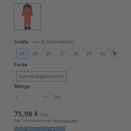
Größe
zur Größentabelle
24
25
26
27
28
29
42
44
4
Farbe
warnorange/marine
Menge
Stk
75,98 €
/Stk
Exkl.
19
% Steuern, exkl.
Versandkosten