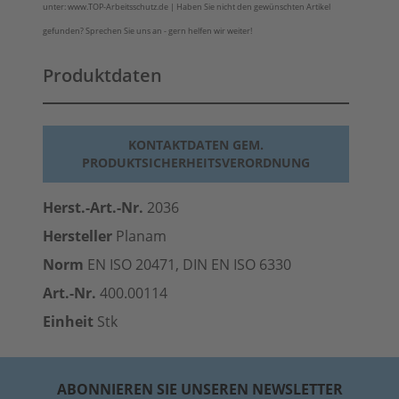
unter: www.TOP-Arbeitsschutz.de | Haben Sie nicht den gewünschten Artikel
gefunden? Sprechen Sie uns an - gern helfen wir weiter!
Produktdaten
KONTAKTDATEN GEM.
PRODUKTSICHERHEITSVERORDNUNG
Herst.-Art.-Nr.
2036
Hersteller
Planam
Norm
EN ISO 20471, DIN EN ISO 6330
Art.-Nr.
400.00114
Einheit
Stk
ABONNIEREN SIE UNSEREN NEWSLETTER