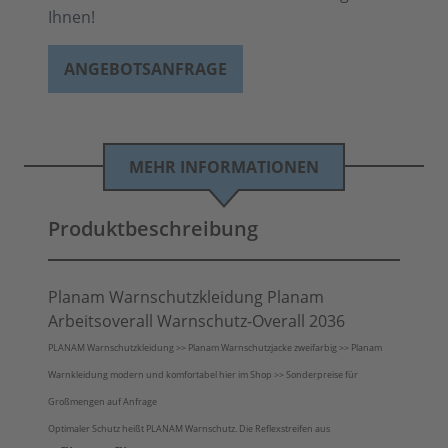
Ihnen!
ANGEBOTSANFRAGE
MEHR INFORMATIONEN
Produktbeschreibung
Planam Warnschutzkleidung Planam
Arbeitsoverall Warnschutz-Overall 2036
PLANAM Warnschutzkleidung >> Planam Warnschutzjacke zweifarbig >> Planam
Warnkleidung modern und komfortabel hier im Shop >> Sonderpreise für
Großmengen auf Anfrage
Optimaler Schutz heißt PLANAM Warnschutz. Die Reflexstreifen aus