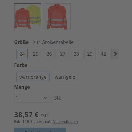
Größe
zur Größentabelle
24
25
26
27
28
29
42
44
4
Farbe
warnorange
warngelb
Menge
Stk
38,57 €
/Stk
Exkl.
19
% Steuern, exkl.
Versandkosten