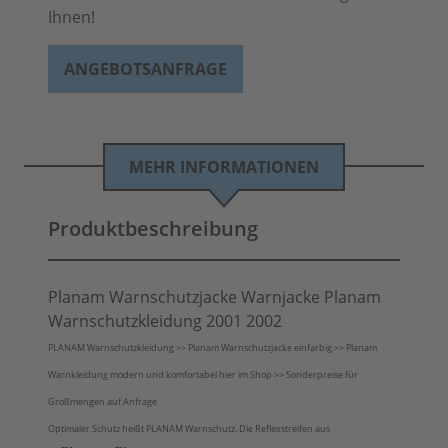
Ihnen!
ANGEBOTSANFRAGE
MEHR INFORMATIONEN
Produktbeschreibung
Planam Warnschutzjacke Warnjacke Planam
Warnschutzkleidung 2001 2002
PLANAM Warnschutzkleidung >> Planam Warnschutzjacke einfarbig >> Planam
Warnkleidung modern und komfortabel hier im Shop >> Sonderpreise für
Großmengen auf Anfrage
Optimaler Schutz heißt PLANAM Warnschutz. Die Reflexstreifen aus