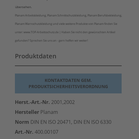
übersehen.
Planam Arbeitskleidung, Planam Schnittschutzkleidung, Planam Berufsbekleidung,
Planam Warnschutzkleidung und viele weitere Produkte von Planam finden Sie
unter: www.TOP-Arbeitsschutz.de | Haben Sie nicht den gewünschten Artikel
gefunden? Sprechen Sie uns an - gern helfen wir weiter!
Produktdaten
KONTAKTDATEN GEM.
PRODUKTSICHERHEITSVERORDNUNG
Herst.-Art.-Nr.
2001,2002
Hersteller
Planam
Norm
DIN EN ISO 20471, DIN EN ISO 6330
Art.-Nr.
400.00107