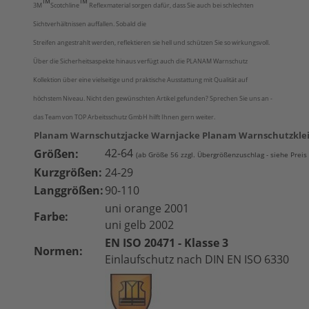
™
™
3M
Scotchline
Reflexmaterial sorgen dafür, dass Sie auch bei schlechten
Sichtverhältnissen auffallen. Sobald die
Streifen angestrahlt werden, reflektieren sie hell und schützen Sie so wirkungsvoll.
Über die Sicherheitsaspekte hinaus verfügt auch die PLANAM Warnschutz
Kollektion über eine vielseitige und praktische Ausstattung mit Qualität auf
höchstem Niveau. Nicht den gewünschten Artikel gefunden? Sprechen Sie uns an -
das Team von TOP Arbeitsschutz GmbH hilft Ihnen gern weiter.
Planam Warnschutzjacke Warnjacke Planam Warnschutzklei
42-64
Größen:
(ab Größe 56 zzgl. Übergrößenzuschlag - siehe Preis
Kurzgrößen:
24-29
Langgrößen:
90-110
uni orange 2001
Farbe:
uni gelb 2002
EN ISO 20471 -
Klasse 3
Normen:
Einlaufschutz nach DIN EN ISO 6330