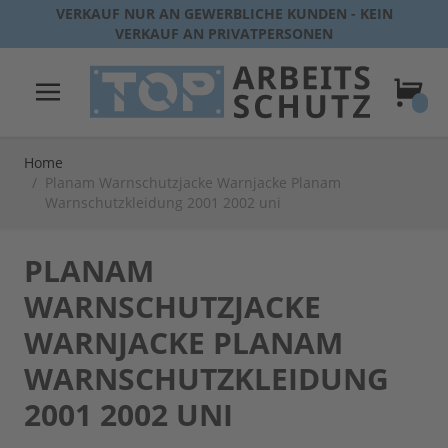
Direkt zum Inhalt
VERKAUF NUR AN GEWERBLICHE KUNDEN - KEIN
VERKAUF AN PRIVATPERSONEN
Warenk
Home
/
Planam Warnschutzjacke Warnjacke Planam
Warnschutzkleidung 2001 2002 uni
PLANAM
WARNSCHUTZJACKE
WARNJACKE PLANAM
WARNSCHUTZKLEIDUNG
2001 2002 UNI