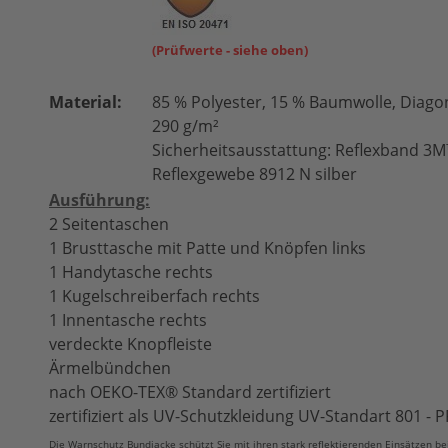
(Prüfwerte - siehe oben)
Material:
85 % Polyester, 15 % Baumwolle, Diagon
290 g/m²
Sicherheitsausstattung: Reflexband 3M
Reflexgewebe 8912 N silber
Ausführung:
2 Seitentaschen
1 Brusttasche mit Patte und Knöpfen links
1 Handytasche rechts
1 Kugelschreiberfach rechts
1 Innentasche rechts
verdeckte Knopfleiste
Ärmelbündchen
nach OEKO-TEX® Standard zertifiziert
zertifiziert als UV-Schutzkleidung UV-Standart 801 -
Die Warnschutz Bundjacke schützt Sie mit ihren stark reflektierenden Einsätzen be