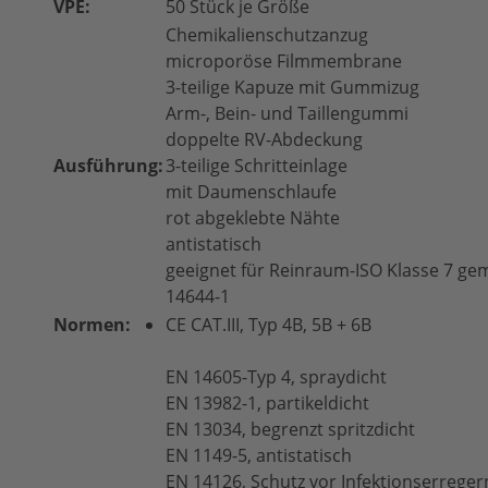
VPE:
50 Stück je Größe
Chemikalienschutzanzug
microporöse Filmmembrane
3-teilige Kapuze mit Gummizug
Arm-, Bein- und Taillengummi
doppelte RV-Abdeckung
Ausführung:
3-teilige Schritteinlage
mit Daumenschlaufe
rot abgeklebte Nähte
antistatisch
geeignet für Reinraum-ISO Klasse 7 ge
14644-1
Normen:
CE CAT.III, Typ 4B, 5B + 6B
EN 14605-Typ 4, spraydicht
EN 13982-1, partikeldicht
EN 13034, begrenzt spritzdicht
EN 1149-5, antistatisch
EN 14126, Schutz vor Infektionserreger