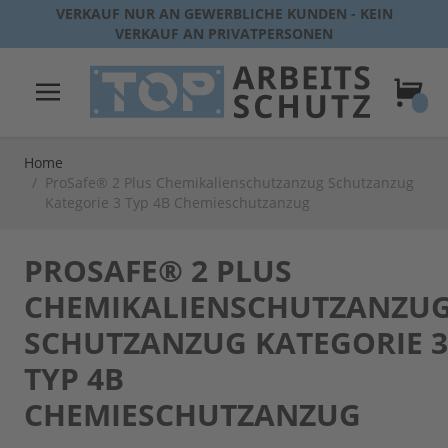
Direkt zum Inhalt
VERKAUF NUR AN GEWERBLICHE KUNDEN - KEIN
VERKAUF AN PRIVATPERSONEN
Warenk
Home
/
ProSafe® 2 Plus Chemikalienschutzanzug Schutzanzug
Kategorie 3 Typ 4B Chemieschutzanzug
PROSAFE® 2 PLUS
CHEMIKALIENSCHUTZANZU
SCHUTZANZUG KATEGORIE 3
TYP 4B
CHEMIESCHUTZANZUG