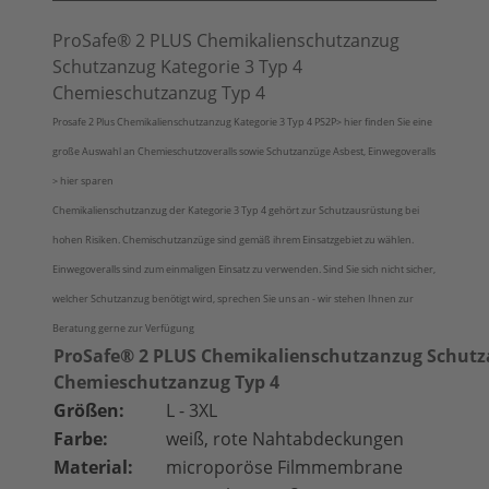
ProSafe® 2 PLUS Chemikalienschutzanzug
Schutzanzug Kategorie 3 Typ 4
Chemieschutzanzug Typ 4
Prosafe 2 Plus Chemikalienschutzanzug Kategorie 3 Typ 4 PS2P> hier finden Sie eine
große Auswahl an Chemieschutzoveralls sowie Schutzanzüge Asbest, Einwegoveralls
> hier sparen
Chemikalienschutzanzug der Kategorie 3 Typ 4 gehört zur Schutzausrüstung bei
hohen Risiken. Chemischutzanzüge sind gemäß ihrem Einsatzgebiet zu wählen.
Einwegoveralls sind zum einmaligen Einsatz zu verwenden. Sind Sie sich nicht sicher,
welcher Schutzanzug benötigt wird, sprechen Sie uns an - wir stehen Ihnen zur
Beratung gerne zur Verfügung
ProSafe® 2 PLUS Chemikalienschutzanzug Schutza
Chemieschutzanzug Typ 4
Größen:
L - 3XL
Farbe:
weiß, rote Nahtabdeckungen
Material:
microporöse Filmmembrane