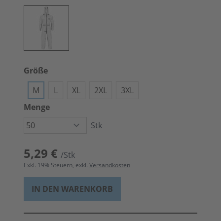
Größe
M
L
XL
2XL
3XL
Menge
Stk
5,29 €
/Stk
Exkl.
19
% Steuern, exkl.
Versandkosten
IN DEN WARENKORB