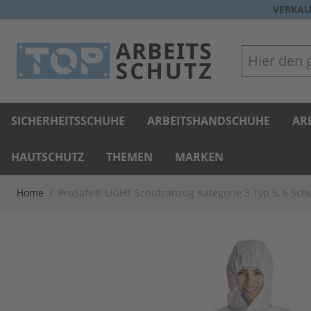
Direkt zum Inhalt
VERKAU
Hier den gan
SICHERHEITSSCHUHE
ARBEITSHANDSCHUHE
AR
HAUTSCHUTZ
THEMEN
MARKEN
Home
/
ProSafe® LIGHT Schutzanzug Kategorie 3 Typ 5, 6 Sch