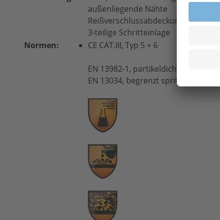
außenliegende Nähte
Reißverschlussabdeckung
3-teilige Schritteinlage
Normen:
CE CAT.III, Typ 5 + 6
EN 13982-1, partikeldicht
EN 13034, begrenzt spritzdicht