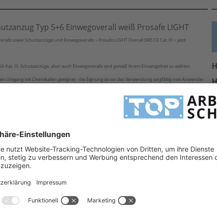
hutzanzug Typ 5+6 Einwegoverall weiß Prosafe LIGHT
ralls sowie Schutzanzüge und Einwegoveralls > Prosafe LIGHT Overall SMS CE Cat. III < jetzt
H
 Kat. III. Schutzanzüge, aber auch Einwegoveralls sind gemäß ihrem Einsatzgebiet zu wählen.
r den Umgang mit Chemikalien geeignet - die Eignung ist vor der Verwendung sorgfältig vom Anwender
H
 wir beraten Sie gern bei der Produktfindung
 Schutzanzug Typ 5+6
A
E