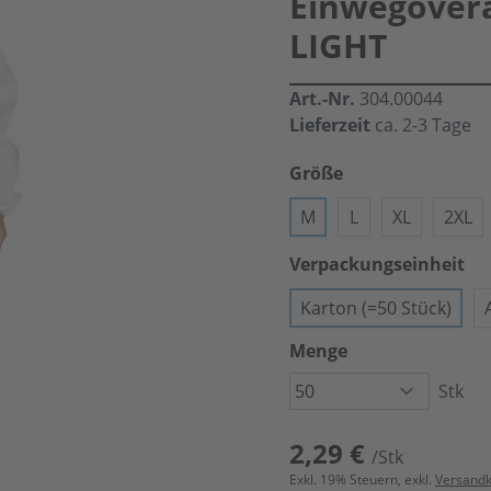
Einwegovera
LIGHT
Art.-Nr.
304.00044
Lieferzeit
ca. 2-3 Tage
Größe
M
L
XL
2XL
Verpackungseinheit
Karton (=50 Stück)
Menge
Stk
2,29 €
/Stk
Exkl.
19
% Steuern, exkl.
Versand