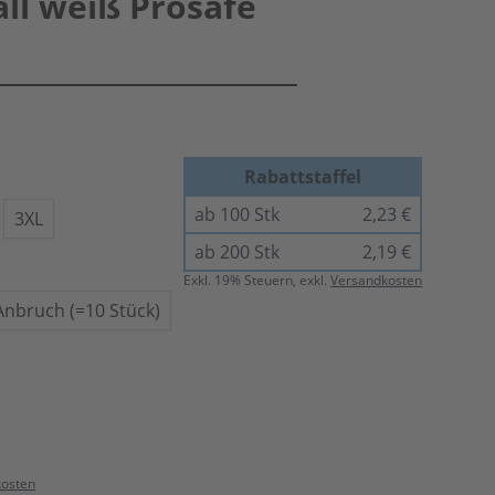
ll weiß Prosafe
Rabattstaffel
ab 100 Stk
2,23 €
3XL
ab 200 Stk
2,19 €
Exkl.
19
% Steuern, exkl.
Versandkosten
Anbruch (=10 Stück)
kosten