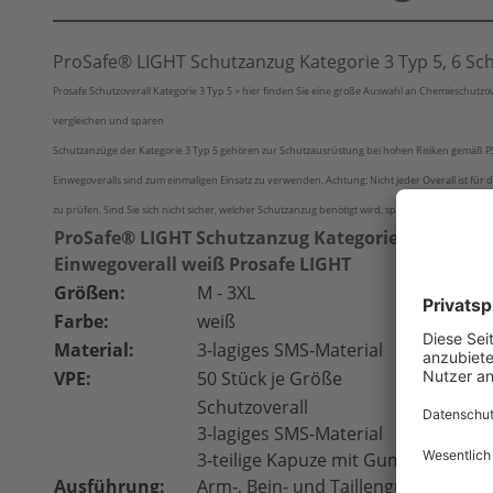
ProSafe® LIGHT Schutzanzug Kategorie 3 Typ 5, 6 Sc
Prosafe Schutzoverall Kategorie 3 Typ 5 > hier finden Sie eine große Auswahl an Chemieschutzove
vergleichen und sparen
Schutzanzüge der Kategorie 3 Typ 5 gehören zur Schutzausrüstung bei hohen Risiken gemäß PSA
Einwegoveralls sind zum einmaligen Einsatz zu verwenden. Achtung: Nicht jeder Overall ist fü
zu prüfen. Sind Sie sich nicht sicher, welcher Schutzanzug benötigt wird, sprechen Sie uns an -
ProSafe® LIGHT Schutzanzug Kategorie 3 Typ 5, 6
Einwegoverall weiß Prosafe LIGHT
Größen:
M - 3XL
Farbe:
weiß
Material:
3-lagiges SMS-Material
VPE:
50 Stück je Größe
Schutzoverall
3-lagiges SMS-Material
3-teilige Kapuze mit Gummizug
Ausführung:
Arm-, Bein- und Taillengummi