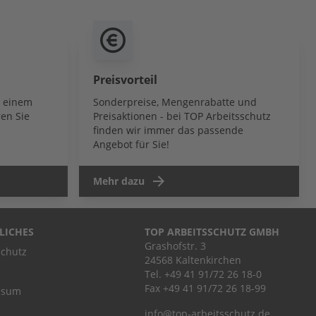
Preisvorteil
b einem
Sonderpreise, Mengenrabatte und
en Sie
Preisaktionen - bei TOP Arbeitsschutz
finden wir immer das passende
Angebot für Sie!
Mehr dazu
LICHES
TOP ARBEITSSCHUTZ GMBH
Grashofstr. 3
chutz
24568 Kaltenkirchen
Tel.
+49 41 91/72 26 18-0
Fax +49 41 91/72 26 18-99
ssum
info@top-arbeitsschutz.de