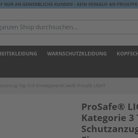
F NUR AN GEWERBLICHE KUNDEN - KEIN VERKAUF AN PRIVATP
zen Shop durchsuchen...
BEITSKLEIDUNG
WARNSCHUTZKLEIDUNG
KOPFSC
utzanzug Typ 5+6 Einwegoverall weiß Prosafe LIGHT
ProSafe® L
Kategorie 3 
Schutzanzug