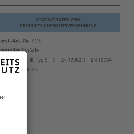
KONTAKTDATEN GEM.
PRODUKTSICHERHEITSVERORDNUNG
erst.-Art.-Nr.
SMS
ersteller
ProSafe
Norm
CE CAT. III, Typ 5 + 6 | EN 13982-1 | EN 13034
rt.-Nr.
304.00044
inheit
Stk