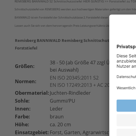
REMISBERG BANNWALD S2 Schnittschutzstiefel HIER GÜNSTIG >> Forststiefel zu TOP 
Schnittschutzstiefel von REMISBERG werden aus hochwertigen Materialien gefertigt um den höch
BANNWALD ist ein Forststiefel der Schnittschutzklasse 2. Forststiefel dieser Schnittschutzklass
Lassen auch Sie sich von dem hervorragendn Preis-Leistungsverhältnis überzeugen!
Remisberg BANNWALD Remisberg Schnittschutzstiefel S2 Re
Forststiefel
38 - 50 (ab Größe 47 zzgl Übergrößenz
Größen:
bei Auswahl)
EN ISO 20345:2011 S2
Normen:
EN ISO 17249:2013 + AC 2014 WRU Kla
Obermaterial:
Juchten-Rindleder
Sohle:
Gummi/PU
Innen:
Leder
Farbe:
braun
Höhe:
ca. 20 cm
Einsatzgebiet:
Forst, Garten, Agrarwirtschaft