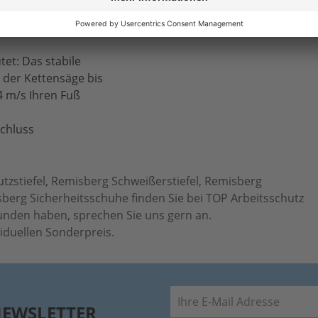
er Juchten-Rindleder
tet: Das stabile
t der Kettensäge bis
4 m/s Ihren Fuß
schluss
tzstiefel, Remisberg Schweißerstiefel, Remisberg
erg Sicherheitsschuhe finden Sie bei TOP Arbeitsschutz
unden haben, sprechen Sie uns gern an.
viduellen Sonderpreis.
E-Mail
NEWSLETTER