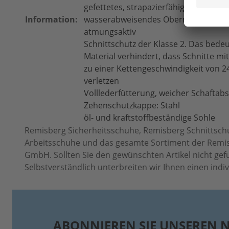
gefettetes, strapazierfähiges Schweiz
Information:
wasserabweisendes Obermaterial
atmungsaktiv
Schnittschutz der Klasse 2. Das bedeu
Material verhindert, dass Schnitte mi
zu einer Kettengeschwindigkeit von 2
verletzen
Volllederfütterung, weicher Schaftab
Zehenschutzkappe: Stahl
öl- und kraftstoffbeständige Sohle
Remisberg Sicherheitsschuhe, Remisberg Schnittschu
Arbeitsschuhe und das gesamte Sortiment der Remisb
GmbH. Sollten Sie den gewünschten Artikel nicht gef
Selbstverständlich unterbreiten wir Ihnen einen indi
ABONNIEREN SIE UNSEREN 