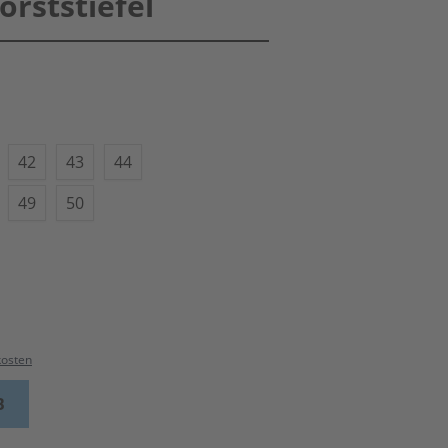
orststiefel
42
43
44
49
50
kosten
B