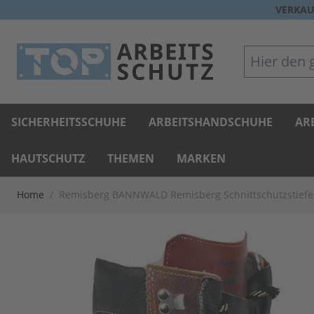
Direkt zum Inhalt
VERKAU
Hier den gan
SICHERHEITSSCHUHE
ARBEITSHANDSCHUHE
AR
HAUTSCHUTZ
THEMEN
MARKEN
Home
/
Remisberg BANNWALD Remisberg Schnittschutzstiefel 