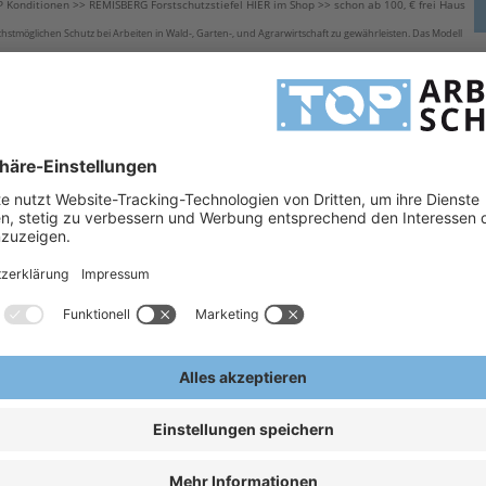
Konditionen >> REMISBERG Forstschutzstiefel HIER im Shop >> schon ab 100, € frei Haus
stmöglichen Schutz bei Arbeiten in Wald-, Garten-, und Agrarwirtschaft zu gewährleisten. Das Modell
H
e verhindern, dass Kettensägen bis zu einer Kettensägengeschwindigkeit von 24 m/s den Fuß verletzen.
H
misberg
A
E
uschlag - siehe Preis
sse 2