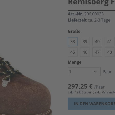
Remisberg F
Art.-Nr.
206.00033
Lieferzeit
ca. 2-3 Tage
Größe
38
39
40
41
45
46
47
48
Menge
Paar
297,25 €
/Paar
Exkl.
19
% Steuern, exkl.
Versand
IN DEN WARENKOR