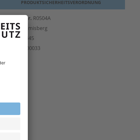
PRODUKTSICHERHEITSVERORDNUNG
erst.-Art.-Nr.
R0504A
ersteller
Remisberg
Norm
EN 20345
rt.-Nr.
206.00033
inheit
Paar