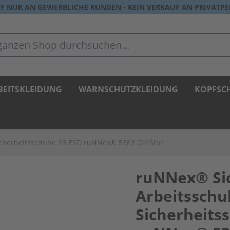
F NUR AN GEWERBLICHE KUNDEN - KEIN VERKAUF AN PRIVATP
zen Shop durchsuchen...
BEITSKLEIDUNG
WARNSCHUTZKLEIDUNG
KOPFSC
herheitsschuhe S3 ESD ruNNex® 5382 GirlStar
ruNNex® Si
Arbeitssch
Sicherheits