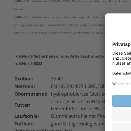
ruNNex® Sicherheitsschuhe S3 GirlStar 5382 NEU im Shop! sofort lieferbar >> Damen Arbeitss
kaufen!
ruNNex® Sicherheitsschuhe der Serie GirlStar überzeugen durch den an den Damenfuß angep
sind angenehm zu tragen. Damen Arbeitsschuhe gibt es den verschiedensten Schutzklassen. r
Lassen auch Sie sich von den neuen ruNNex® Sicherheitsschuhen der GirlStar-Serie überzeug
ruNNex® Sicherheitsschuhe Arbeitsschuhe Damen Sicherhe
ruNNex® 5382
Größen:
35-42
Normen:
EN ISO 20345 S3 SRC, DIN EN 61340
Obermaterial:
hydrophobiertes Glattleder
atmungsaktives ruNNex
®
AIRSTREAM
Futter:
Fersenfutter aus ruNNex
®
SOFTtou
Laufsohle:
Gummilaufsohle mit Phylon-Zwisch
Fußbett:
ganzflächige Einlegesohle