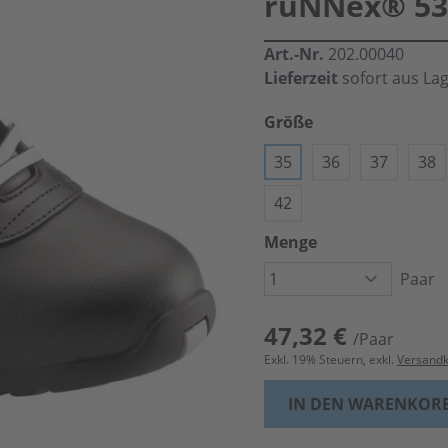
ruNNex® 538
Art.-Nr.
202.00040
Lieferzeit
sofort aus La
Größe
35
36
37
38
42
Menge
Paar
47,32 €
/Paar
Exkl.
19
% Steuern, exkl.
Versand
IN DEN WARENKOR