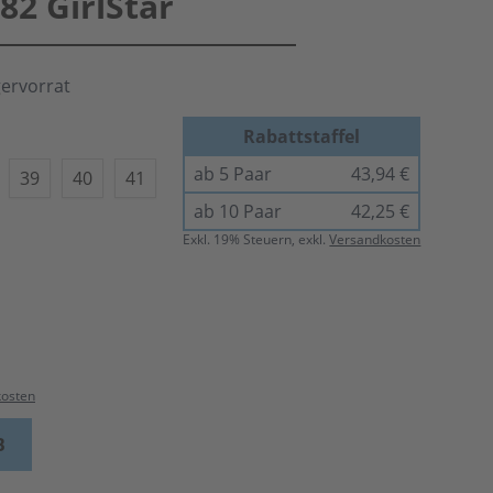
2 GirlStar
gervorrat
Rabattstaffel
ab 5 Paar
43,94 €
39
40
41
ab 10 Paar
42,25 €
Exkl.
19
% Steuern, exkl.
Versandkosten
kosten
B