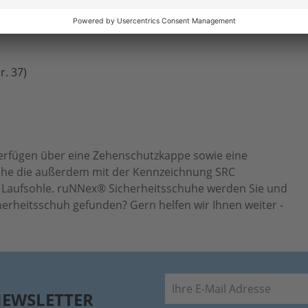
r. 37)
erfügen über eine Zehenschutzkappe sowie eine
uhe die außerdem mit der Kennzeichnung SRC
e Laufsohle. ruNNex® Sicherheitsschuhe werden Sie und
cherheitsschuh gefunden? Gern helfen wir Ihnen weiter -
E-Mail
NEWSLETTER