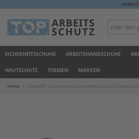
Direkt zum Inhalt
VERKAU
Hier den gan
SICHERHEITSSCHUHE
ARBEITSHANDSCHUHE
AR
HAUTSCHUTZ
THEMEN
MARKEN
Home
/
ruNNex® Sicherheitsschuhe Arbeitsschuhe Damen Sic