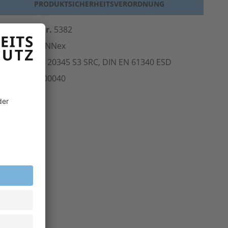
PRODUKTSICHERHEITSVERORDNUNG
erst.-Art.-Nr.
5382
ersteller
ruNNex
Norm
EN ISO 20345 S3 SRC, DIN EN 61340
ESD
rt.-Nr.
202.00040
inheit
Paar