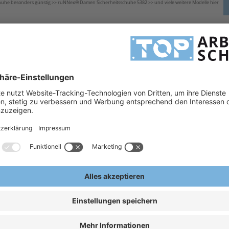
chuhe besonders günstig >> ruNNex® Damen Sicherheitsschuhe 5382 >> und viele weitere Modelle hier
H
assten Schnitt. Damensicherheitsschuhe von
ruNNex®
verfügen über ein bequemes Laufbett und
uNNex® Sicherheitsschuhe in neuen trendigen Farben und hervorragender Qualität finden Sie hier.
H
en!
A
E
itsschuhe S3
ESD
 Funktionsfutter, weiches
ch
ensohle