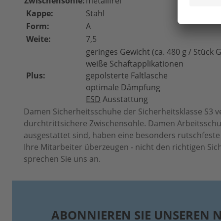
Zwischensohle:
metallfrei
Kappe:
Stahl
Form:
A
Weite:
7,5
geringes Gewicht (ca. 480 g / Stück G
weiße Schaftapplikationen
Plus:
gepolsterte Faltlasche
optimale Dämpfung
ESD
Ausstattung
Damen Sicherheitsschuhe der Sicherheitsklasse S3 v
durchtrittsichere Zwischensohle. Damen Arbeitssch
ausgestattet sind, haben eine besonders rutschfest
Ihre Mitarbeiter überzeugen - nicht den richtigen Si
sprechen Sie uns an.
ABONNIEREN SIE UNSEREN 