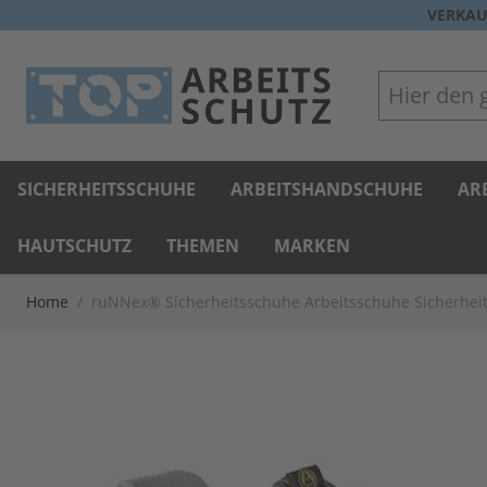
Direkt zum Inhalt
VERKAU
Hier den gan
SICHERHEITSSCHUHE
ARBEITSHANDSCHUHE
AR
HAUTSCHUTZ
THEMEN
MARKEN
Home
/
ruNNex® Sicherheitsschuhe Arbeitsschuhe Sicherhei