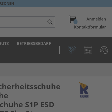
ERSONEN
Warenkorb
Anmelden
Kontaktformular
HUTZ
BETRIEBSBEDARF
cherheitsschuhe
he
schuhe S1P ESD