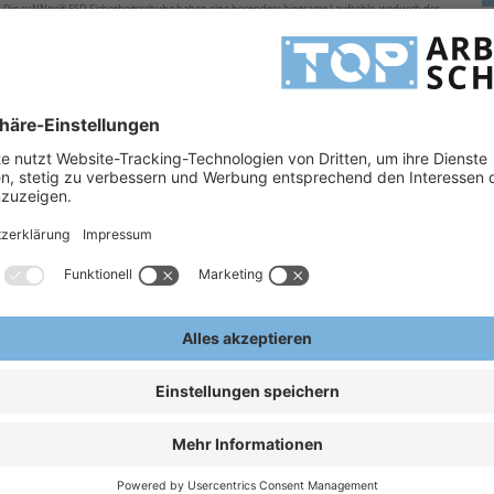
. Die ruNNex® ESD Sicherheitsschuhe haben eine besonders biegsame Laufsohle, wodurch der
H
rben und hervorragender Qualität finden Sie hier. Lassen auch Sie sich von den neuen ruNNex®
H
he S1P
ESD
A
E
0
ESD
 Funktionsfutter, weiches
ch