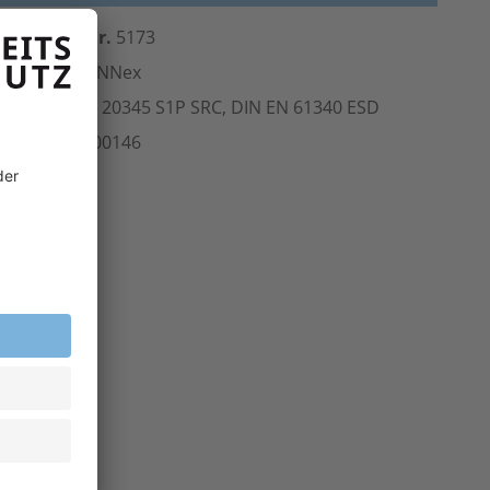
erst.-Art.-Nr.
5173
ersteller
ruNNex
Norm
EN ISO 20345 S1P SRC, DIN EN 61340
ESD
rt.-Nr.
208.00146
inheit
Paar