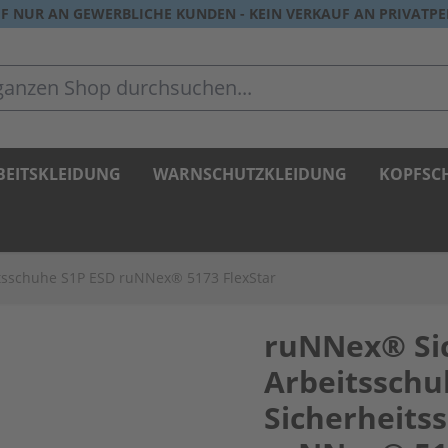
F NUR AN GEWERBLICHE KUNDEN - KEIN VERKAUF AN PRIVATP
zen Shop durchsuchen...
BEITSKLEIDUNG
WARNSCHUTZKLEIDUNG
KOPFSC
tsschuhe S1P ESD ruNNex® 5173 FlexStar
ruNNex® Si
Arbeitsschu
Sicherheits