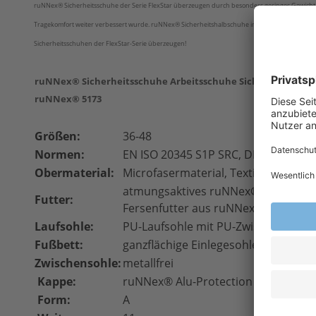
ruNNex® Sicherheitsschuhe der Serie FlexStar überzeugen durch besonders geringes Gewicht
Tragekomfort weiter verbessert wurde. ruNNex® Sicherheitshalbschuhe in neuen trendigen Fa
Sicherheitsschuhen der FlexStar-Serie überzeugen!
ruNNex® Sicherheitsschuhe Arbeitsschuhe Sicherheitsschu
ruNNex® 5173
Größen:
36-48
Normen:
EN ISO 20345 S1P SRC, DIN EN 6134
Obermaterial:
Microfasermaterial, Textileinsätze
atmungsaktives ruNNex
®
AIRSTREAM
Futter:
Fersenfutter aus ruNNex
®
SOFTtou
Laufsohle:
PU-Laufsohle mit PU-Zwischensohle
Fußbett:
ganzflächige Einlegesohle
Zwischensohle:
metallfrei
Kappe:
ruNNex® Alu-Protection
Form:
A