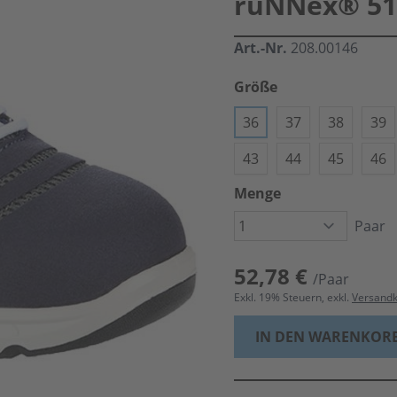
ruNNex® 517
Art.-Nr.
208.00146
Größe
36
37
38
39
43
44
45
46
Menge
Paar
52,78 €
/Paar
Exkl.
19
% Steuern, exkl.
Versand
IN DEN WARENKOR