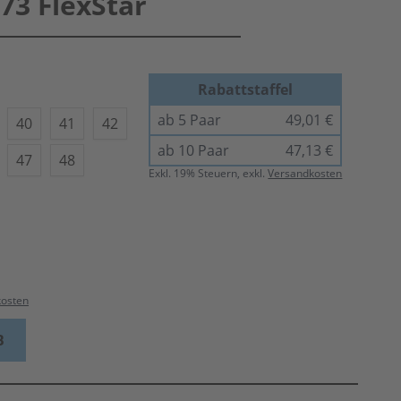
3 FlexStar
Rabattstaffel
ab 5 Paar
49,01 €
40
41
42
ab 10 Paar
47,13 €
47
48
Exkl.
19
% Steuern, exkl.
Versandkosten
kosten
B