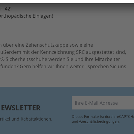
r. 42)
 orthopädische Einlagen)
en über eine Zehenschutzkappe sowie eine
 außerdem mit der Kennzeichnung SRC ausgestattet sind,
® Sicherheitsschuhe werden Sie und Ihre Mitarbeiter
funden? Gern helfen wir Ihnen weiter - sprechen Sie uns
E-Mail
NEWSLETTER
Dieses Formular ist durch reCAPTCHA
rtikel und Rabattaktionen.
und
-Geschäftsbedingungen
.