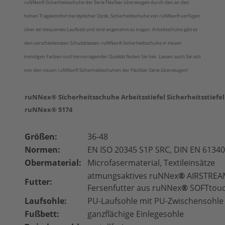
ruNNex® Sicherheitsschuhe der Serie FlexStar überzeugen durch den an den
hohen Tragekomfort bei stylischer Optik. Sicherheitsschuhe von
ruNNex®
verfügen
über ein bequemes Laufbett und sind angenehm zu tragen. Arbeitsschuhe gibt es
den verschiedensten Schutzklassen. ruNNex® Sicherheitsschuhe in neuen
trendigen Farben und hervorragender Qualität finden Sie hier. Lassen auch Sie sich
von den neuen ruNNex® Sicherheitsschuhen der FlexStar-Serie überzeugen!
ruNNex® Sicherheitsschuhe Arbeitsstiefel Sicherheitsstiefel
ruNNex® 5174
Größen:
36-48
Normen:
EN ISO 20345 S1P SRC, DIN EN 6134
Obermaterial:
Microfasermaterial, Textileinsätze
atmungsaktives ruNNex
®
AIRSTREAM
Futter:
Fersenfutter aus ruNNex
®
SOFTtou
Laufsohle:
PU-Laufsohle mit PU-Zwischensohle
Fußbett:
ganzflächige Einlegesohle