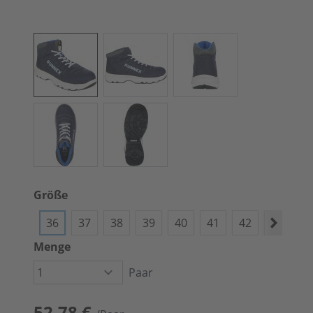
Größe
36
37
38
39
40
41
42
43
4
Menge
Paar
52,78 €