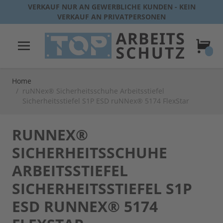
Direkt zum Inhalt
VERKAUF NUR AN GEWERBLICHE KUNDEN - KEIN
VERKAUF AN PRIVATPERSONEN
Warenk
Home
/
ruNNex® Sicherheitsschuhe Arbeitsstiefel
Sicherheitsstiefel S1P ESD ruNNex® 5174 FlexStar
RUNNEX®
SICHERHEITSSCHUHE
ARBEITSSTIEFEL
SICHERHEITSSTIEFEL S1P
ESD RUNNEX® 5174