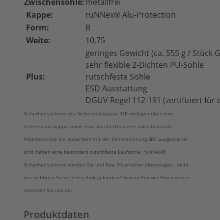
Zwischensohle:
metallfrei
Kappe:
ruNNex® Alu-Protection
Form:
B
Weite:
10,75
geringes Gewicht (ca. 555 g / Stück G
sehr flexible 2-Dichten PU-Sohle
Plus:
rutschfeste Sohle
ESD
Ausstattung
DGUV Regel 112-191 (zertifiziert für
Sicherheitsschuhe der Sicherheitsklasse S1P verfügen über eine
Zehenschutzkappe sowie eine durchtrittsichere Zwischensohle.
Arbeitsschuhe die außerdem mit der Kennzeichnung SRC ausgestattet
sind, haben eine besonders rutschfeste Laufsohle. ruNNex®
Sicherheitsschuhe werden Sie und Ihre Mitarbeiter überzeugen - nicht
den richtigen Sicherheitsschuh gefunden? Gern helfen wir Ihnen weiter -
sprechen Sie uns an.
Produktdaten