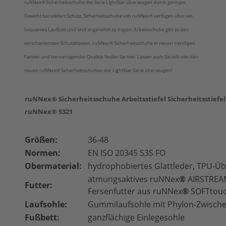
ruNNex® Sicherheitsschuhe der Serie LightStar überzeugen durch geringes
Gewicht bei solidem Schutz. Sicherheitsschuhe von
ruNNex®
verfügen über ein
bequemes Laufbett und sind angenehm zu tragen. Arbeitsschuhe gibt es den
verschiedensten Schutzklassen. ruNNex® Sicherheitsschuhe in neuen trendigen
Farben und hervorragender Qualität finden Sie hier. Lassen auch Sie sich von den
neuen ruNNex® Sicherheitsschuhen der LightStar-Serie überzeugen!
ruNNex® Sicherheitsschuhe Arbeitsstiefel Sicherheitsstiefel
ruNNex® 5321
Größen:
36-48
Normen:
EN ISO 20345 S3S FO
Obermaterial:
hydrophobiertes Glattleder, TPU-Ü
atmungsaktives ruNNex
®
AIRSTREAM
Futter:
Fersenfutter aus ruNNex
®
SOFTtou
Laufsohle:
Gummilaufsohle mit Phylon-Zwisch
Fußbett:
ganzflächige Einlegesohle