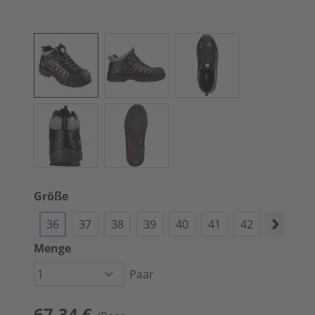
Größe
36
37
38
39
40
41
42
43
4
Menge
Paar
67,34 €