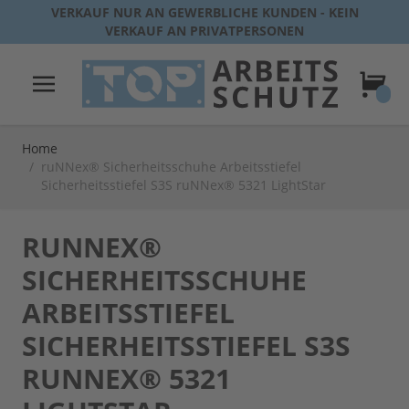
Direkt zum Inhalt
VERKAUF NUR AN GEWERBLICHE KUNDEN - KEIN
VERKAUF AN PRIVATPERSONEN
Warenk
Home
/
ruNNex® Sicherheitsschuhe Arbeitsstiefel
Sicherheitsstiefel S3S ruNNex® 5321 LightStar
RUNNEX®
SICHERHEITSSCHUHE
ARBEITSSTIEFEL
SICHERHEITSSTIEFEL S3S
RUNNEX® 5321