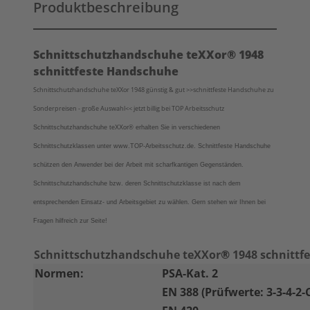
Produktbeschreibung
Schnittschutzhandschuhe teXXor
®
1948
schnittfeste Handschuhe
Schnittschutzhandschuhe teXXor 1948 günstig & gut >>schnittfeste Handschuhe zu
Sonderpreisen - große Auswahl<< jetzt billig bei TOP Arbeitsschutz
Schnittschutzhandschuhe teXXor®
erhalten Sie in verschiedenen
Schnittschutzklassen unter www.TOP-Arbeitsschutz.de. Schnittfeste Handschuhe
schützen den Anwender bei der Arbeit mit scharfkantigen Gegenständen.
Schnittschutzhandschuhe bzw. deren Schnittschutzklasse ist nach dem
entsprechenden Einsatz- und Arbeitsgebiet zu wählen. Gern stehen wir Ihnen bei
Fragen hilfreich zur Seite!
Schnittschutzhandschuhe teXXor
®
1948 schnittf
Normen:
PSA-Kat. 2
EN 388 (Prüfwerte: 3-3-4-2-