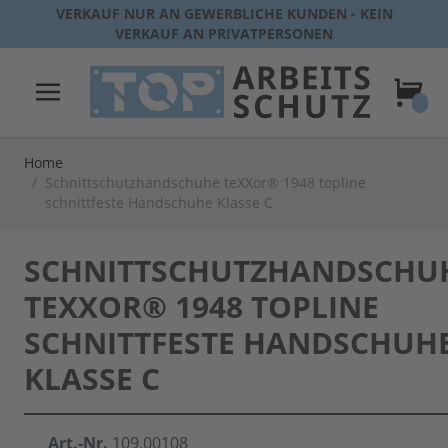
Direkt zum Inhalt
VERKAUF NUR AN GEWERBLICHE KUNDEN - KEIN
VERKAUF AN PRIVATPERSONEN
Warenk
Home
/
Schnittschutzhandschuhe teXXor® 1948 topline
schnittfeste Handschuhe Klasse C
SCHNITTSCHUTZHANDSCHU
TEXXOR® 1948 TOPLINE
SCHNITTFESTE HANDSCHUH
KLASSE C
Art.-Nr.
109.00108