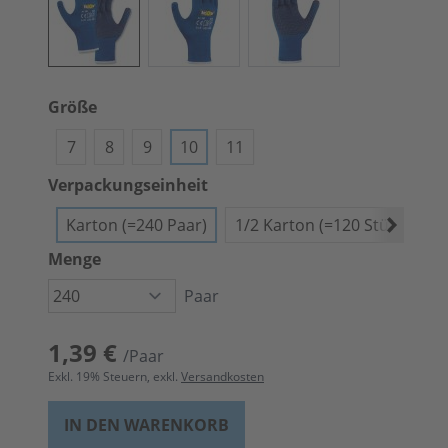
Größe
7
8
9
10
11
Verpackungseinheit
Karton (=240 Paar)
1/2 Karton (=120 Stück)
B
Menge
Paar
1,39 €
/Paar
Exkl.
19
% Steuern, exkl.
Versandkosten
IN DEN WARENKORB