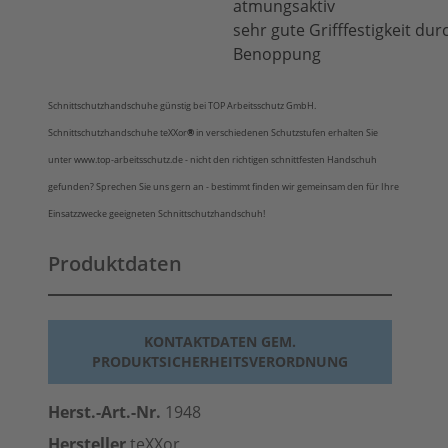
atmungsaktiv
sehr gute Grifffestigkeit dur
Benoppung
Schnittschutzhandschuhe günstig bei TOP Arbeitsschutz GmbH.
Schnittschutzhandschuhe teXXor
®
in verschiedenen Schutzstufen erhalten Sie
unter www.top-arbeitsschutz.de - nicht den richtigen schnittfesten Handschuh
gefunden? Sprechen Sie uns gern an - bestimmt finden wir gemeinsam den für Ihre
Einsatzzwecke geeigneten Schnittschutzhandschuh!
Produktdaten
KONTAKTDATEN GEM.
PRODUKTSICHERHEITSVERORDNUNG
Herst.-Art.-Nr.
1948
Hersteller
teXXor