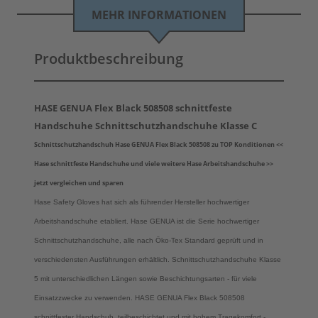
MEHR INFORMATIONEN
Produktbeschreibung
HASE GENUA Flex Black 508508 schnittfeste
Handschuhe Schnittschutzhandschuhe Klasse C
Schnittschutzhandschuh Hase GENUA Flex Black 508508 zu TOP Konditionen <<
Hase schnittfeste Handschuhe und viele weitere Hase Arbeitshandschuhe >>
jetzt vergleichen und sparen
Hase Safety Gloves hat sich als führender Hersteller hochwertiger
Arbeitshandschuhe etabliert. Hase GENUA ist die Serie hochwertiger
Schnittschutzhandschuhe, alle nach Öko-Tex Standard geprüft und in
verschiedensten Ausführungen erhältlich. Schnittschutzhandschuhe Klasse
5 mit unterschiedlichen Längen sowie Beschichtungsarten - für viele
Einsatzzwecke zu verwenden. HASE GENUA Flex Black 508508
schnittfester Handschuh, teilbeschichtet und mit hohem Tragekomfort -