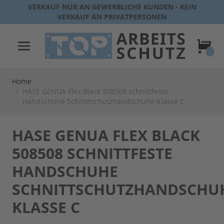
Direkt zum Inhalt
VERKAUF NUR AN GEWERBLICHE KUNDEN - KEIN
VERKAUF AN PRIVATPERSONEN
Warenk
Home
/
HASE GENUA Flex Black 508508 schnittfeste
Handschuhe Schnittschutzhandschuhe Klasse C
HASE GENUA FLEX BLACK
508508 SCHNITTFESTE
HANDSCHUHE
SCHNITTSCHUTZHANDSCHU
KLASSE C