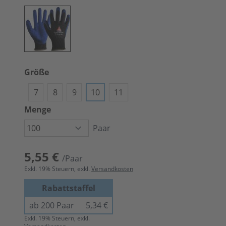
Größe
7
8
9
10
11
Menge
Paar
5,55 €
/Paar
Exkl.
19
% Steuern, exkl.
Versandkosten
Rabattstaffel
ab 200 Paar
5,34 €
Exkl.
19
% Steuern, exkl.