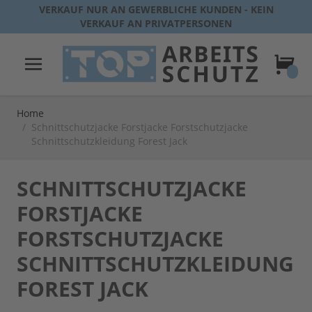
Direkt zum Inhalt
VERKAUF NUR AN GEWERBLICHE KUNDEN - KEIN
VERKAUF AN PRIVATPERSONEN
Warenk
Home
/
Schnittschutzjacke Forstjacke Forstschutzjacke
Schnittschutzkleidung Forest Jack
SCHNITTSCHUTZJACKE
FORSTJACKE
FORSTSCHUTZJACKE
SCHNITTSCHUTZKLEIDUNG
FOREST JACK