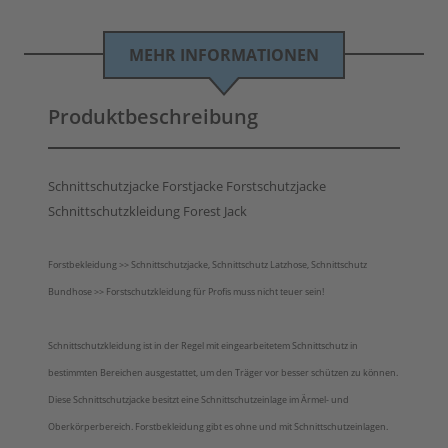
MEHR INFORMATIONEN
Produktbeschreibung
Schnittschutzjacke Forstjacke Forstschutzjacke
Schnittschutzkleidung Forest Jack
Forstbekleidung >> Schnittschutzjacke, Schnittschutz Latzhose, Schnittschutz
Bundhose >> Forstschutzkleidung für Profis muss nicht teuer sein!
Schnittschutzkleidung ist in der Regel mit eingearbeitetem Schnittschutz in
bestimmten Bereichen ausgestattet, um den Träger vor besser schützen zu können.
Diese Schnittschutzjacke besitzt eine Schnittschutzeinlage im Ärmel- und
Oberkörperbereich. Forstbekleidung gibt es ohne und mit Schnittschutzeinlagen.