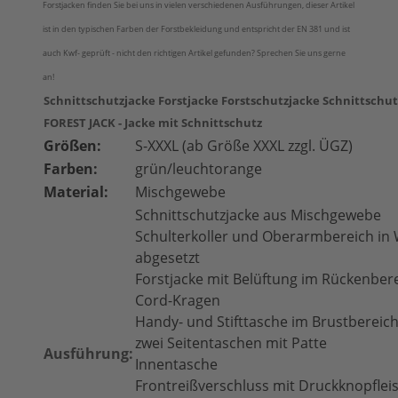
Forstjacken finden Sie bei uns in vielen verschiedenen Ausführungen, dieser Artikel
ist in den typischen Farben der Forstbekleidung und entspricht der EN 381 und ist
auch Kwf- geprüft - nicht den richtigen Artikel gefunden? Sprechen Sie uns gerne
an!
Schnittschutzjacke Forstjacke Forstschutzjacke Schnittschu
FOREST JACK - Jacke mit Schnittschutz
Größen:
S-XXXL
(ab Größe XXXL zzgl. ÜGZ)
Farben:
grün/leuchtorange
Material:
Mischgewebe
Schnittschutzjacke aus Mischgewebe
Schulterkoller und Oberarmbereich in
abgesetzt
Forstjacke mit Belüftung im Rückenber
Cord-Kragen
Handy- und Stifttasche im Brustbereic
zwei Seitentaschen mit Patte
Ausführung:
Innentasche
Frontreißverschluss mit Druckknopflei