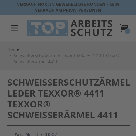
Direkt zum Inhalt
VERKAUF NUR AN GEWERBLICHE KUNDEN - KEIN
VERKAUF AN PRIVATPERSONEN
Warenk
Home
/
Schweißerschutzärmel Leder teXXor® 4411 teXXor®
Schweißerärmel 4411
SCHWEISSERSCHUTZÄRMEL L
EDER TEXXOR® 4411 T
EXXOR® S
CHWEISSERÄRMEL 4411
Art.-Nr.
305.00002