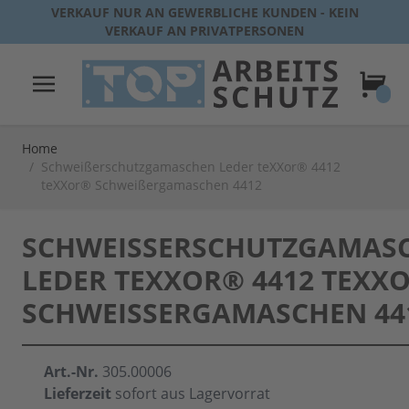
Direkt zum Inhalt
VERKAUF NUR AN GEWERBLICHE KUNDEN - KEIN
VERKAUF AN PRIVATPERSONEN
Warenk
Home
/
Schweißerschutzgamaschen Leder teXXor® 4412
teXXor® Schweißergamaschen 4412
SCHWEISSERSCHUTZGAMASCH
EDER TEXXOR® 4412 TEXXOR
CHWEISSERGAMASCHEN 4412
Art.-Nr.
305.00006
Lieferzeit
sofort aus Lagervorrat