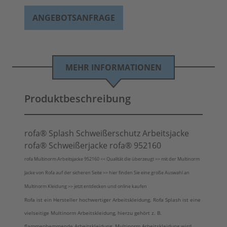
ANGEBOTSANFRAGE
MEHR INFORMATIONEN
Produktbeschreibung
rofa® Splash Schweißerschutz Arbeitsjacke
rofa® Schweißerjacke rofa® 952160
rofa Multinorm Arbeitsjacke 952160 << Qualität die überzeugt >> mit der Multinorm
Jacke von Rofa auf der sicheren Seite >> hier finden Sie eine große Auswahl an
Multinorm Kleidung >> jetzt entdecken und online kaufen
Rofa ist ein Hersteller hochwertiger Arbeitskleidung. Rofa Splash ist eine
vielseitige Multinorm Arbeitskleidung, hierzu gehört z. B.
flammenhemmende Arbeitskleidung. Multinorm Arbeitskleidung wird