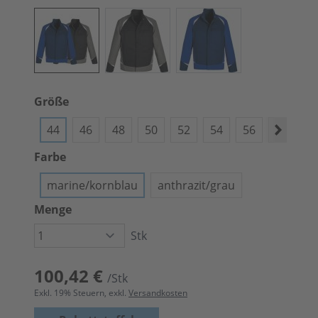
Größe
44
46
48
50
52
54
56
58
6
Farbe
marine/kornblau
anthrazit/grau
Menge
Stk
100,42 €
/Stk
Exkl.
19
% Steuern, exkl.
Versandkosten