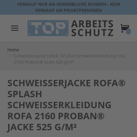
Direkt zum Inhalt
VERKAUF NUR AN GEWERBLICHE KUNDEN - KEIN
VERKAUF AN PRIVATPERSONEN
Warenk
Home
/
Schweißerjacke rofa® SPLASH Schweißerkleidung rofa
2160 Proban® Jacke 525 g/m²
SCHWEISSERJACKE ROFA® S
PLASH S
CHWEISSERKLEIDUNG RO
FA 2160 PROBAN® JA
CKE 525 G/M²