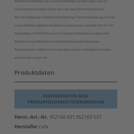
Multinorm Arbeitskleidung in unterschiedlichsten Ausführungen und von
verschiedenen Herstellern finden Sie unter www.TOP-Arbeitsschutz.de!
Warnschutzkleidung, Schweißerschutzkleidung, Chemischutzkleidung und viele
andere Bekleidungklassen mit weiteren Zusatznormen und vieles mehr für den
Arbeitsalltag von ROFA führen wir im Programm. Rofa Multinorm Jacke, Rofa
Multinorm Hose, Rofa Multinorm Arbeitskleidung sowie das gesamte
Produktsortiment. Sollten Sie nicht den gewünschten Artikel gefunden haben,
sprechen Sie uns gern an!
Produktdaten
KONTAKTDATEN GEM.
PRODUKTSICHERHEITSVERORDNUNG
Herst.-Art.-Nr.
952160 431,952160 537
Hersteller
rofa