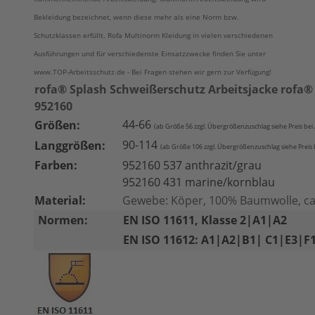
Bekleidung bezeichnet, wenn diese mehr als eine Norm bzw.
Schutzklassen erfüllt. Rofa Multinorm Kleidung in vielen verschiedenen
Ausführungen und für verschiedenste Einsatzzwecke finden Sie unter
www.TOP-Arbeitsschutz.de - Bei Fragen stehen wir gern zur Verfügung!
rofa® Splash Schweißerschutz Arbeitsjacke rofa®
952160
44-66
Größen:
(ab Größe 56 zzgl. Übergrößenzuschlag siehe Pre
is be
90-114
Langgrößen:
(ab Größe 1
06 zzgl. Übergrößenzuschlag siehe Preis
Farben:
952160 537 anthrazit/grau
952160 431 marine/kornblau
Material:
Gewebe: Köper, 100% Baumwolle, ca
Normen:
EN ISO 11611, Klasse 2|A1|A2
EN ISO 11612: A1|A2|B1| C1|E3|F