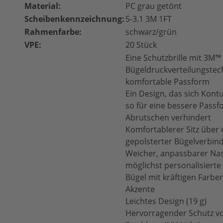
Material:
PC grau getönt
Scheibenkennzeichnung:
5-3.1 3M 1FT
Rahmenfarbe:
schwarz/grün
VPE:
20 Stück
Eine Schutzbrille mit 3M™
Bügeldruckverteilungstech
komfortable Passform
Ein Design, das sich Kon
so für eine bessere Passf
Abrutschen verhindert
Komfortablerer Sitz über
gepolsterter Bügelverbi
Weicher, anpassbarer Nas
möglichst personalisiert
Bügel mit kräftigen Farbe
Akzente
Leichtes Design (19 g)
Hervorragender Schutz vor