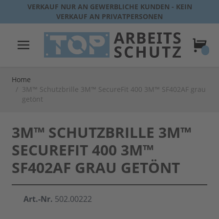
Direkt zum Inhalt
VERKAUF NUR AN GEWERBLICHE KUNDEN - KEIN
VERKAUF AN PRIVATPERSONEN
Warenk
Home
/
3M™ Schutzbrille 3M™ SecureFit 400 3M™ SF402AF grau
getönt
3M™ SCHUTZBRILLE 3M™
SECUREFIT 400 3M™
SF402AF GRAU GETÖNT
Art.-Nr.
502.00222