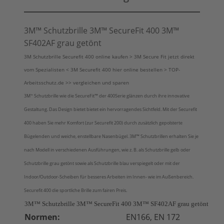
3M™ Schutzbrille 3M™ SecureFit 400 3M™
SF402AF grau getönt
3M Schutzbrille Securefit 400 online kaufen > 3M Secure Fit jetzt direkt
vom Spezialisten < 3M Securefit 400 hier online bestellen > TOP-
Arbeitsschutz.de >> vergleichen und sparen
3M
Schutzbrille wie die SecureFit™ der 400Serie glänzen durch ihre innovative
™
Gestaltung. Das Design bietet bietet ein hervorragendes Sichtfeld. Mit der Securefit
400 haben Sie mehr Komfort (zur Securefit 200) durch zusätzlich gepolsterte
Bügelenden und weiche, enstellbare Nasenbügel. 3M™ Schutzbrillen erhalten Sie je
nach Modell in verschiedenen Ausführungen, wie z. B. als Schutzbrille gelb oder
Schutzbrille grau getönt sowie als Schutzbrille blau verspiegelt oder mit der
Indoor/Outdoor-Scheiben für besseres Arbeiten im Innen- wie im Außenbereich.
Securefit 400 die sportliche Brille zum fairen Preis.
3M™ Schutzbrille 3M™ SecureFit 400 3M™ SF402AF grau getönt
Normen:
EN166, EN 172