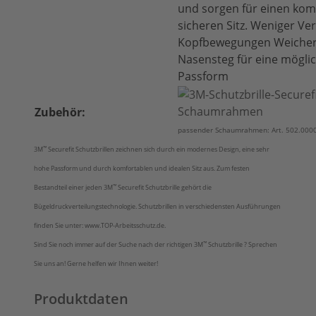
und sorgen für einen kom
sicheren Sitz. Weniger Ve
Kopfbewegungen Weicher
Nasensteg für eine möglic
Passform
Zubehör:
passender Schaumrahmen: Art. 502.00
™
3M
Securefit Schutzbrillen zeichnen sich durch ein modernes Design, eine sehr
hohe Passform und durch komfortablen und idealen Sitz aus. Zum festen
™
Bestandteil einer jeden 3M
Securefit Schutzbrille gehört die
Bügeldruckverteilungstechnologie. Schutzbrillen in verschiedensten Ausführungen
finden Sie unter: www.TOP-Arbeitsschutz.de.
™
Sind Sie noch immer auf der Suche nach der richtigen 3M
Schutzbrille ? Sprechen
Sie uns an! Gerne helfen wir Ihnen weiter!
Produktdaten