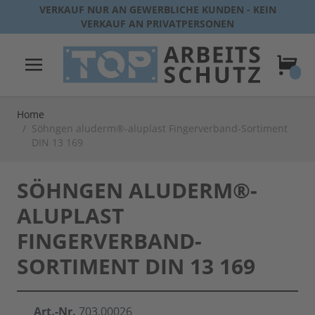
Direkt zum Inhalt
VERKAUF NUR AN GEWERBLICHE KUNDEN - KEIN
VERKAUF AN PRIVATPERSONEN
Warenk
Home
/
Söhngen aluderm®-aluplast Fingerverband-Sortiment
DIN 13 169
SÖHNGEN ALUDERM®-
ALUPLAST
FINGERVERBAND-
SORTIMENT DIN 13 169
Art.-Nr.
703.00026