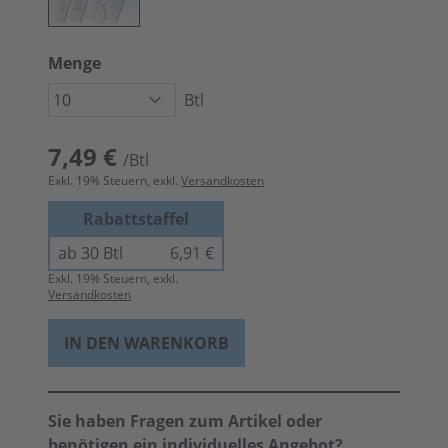
Menge
Btl
7,49 €
/Btl
Exkl.
19
% Steuern, exkl.
Versandkosten
Rabattstaffel
ab 30 Btl
6,91 €
Exkl.
19
% Steuern, exkl.
Versandkosten
IN DEN WARENKORB
Sie haben Fragen zum Artikel oder
benötigen ein individuelles Angebot?