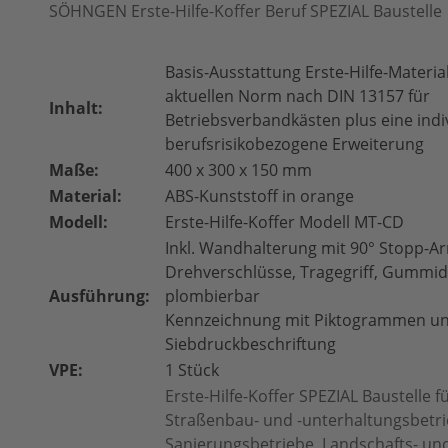
SÖHNGEN Erste-Hilfe-Koffer Beruf SPEZIAL Baustelle
Basis-Ausstattung Erste-Hilfe-Materi
aktuellen Norm nach DIN 13157 für
Inhalt:
Betriebsverbandkästen plus eine indi
berufsrisikobezogene Erweiterung
Maße:
400 x 300 x 150 mm
Material:
ABS-Kunststoff in orange
Modell:
Erste-Hilfe-Koffer Modell MT-CD
Inkl. Wandhalterung mit 90° Stopp-Ar
Drehverschlüsse, Tragegriff, Gummid
Ausführung:
plombierbar
Kennzeichnung mit Piktogrammen u
Siebdruckbeschriftung
VPE:
1 Stück
Erste-Hilfe-Koffer SPEZIAL Baustelle f
Straßenbau- und -unterhaltungsbetri
Sanierungsbetriebe, Landschafts- un