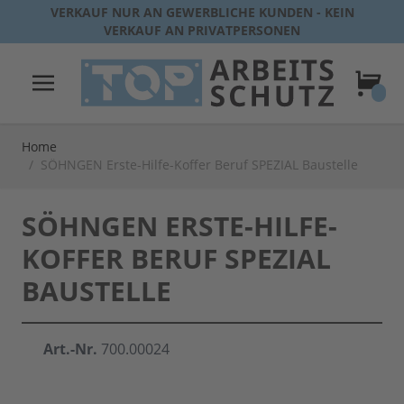
Direkt zum Inhalt
VERKAUF NUR AN GEWERBLICHE KUNDEN - KEIN
VERKAUF AN PRIVATPERSONEN
Warenk
Home
/
SÖHNGEN Erste-Hilfe-Koffer Beruf SPEZIAL Baustelle
SÖHNGEN ERSTE-HILFE-
KOFFER BERUF SPEZIAL
BAUSTELLE
Art.-Nr.
700.00024