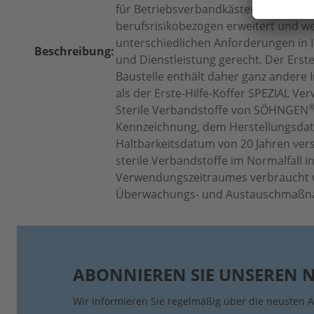
für Betriebsverbandkästen die Inhalte
berufsrisikobezogen erweitert und w
unterschiedlichen Anforderungen in I
Beschreibung:
und Dienstleistung gerecht. Der Erste
Baustelle enthält daher ganz andere 
als der Erste-Hilfe-Koffer SPEZIAL
Ver
Sterile Verbandstoffe von SÖHNGEN
Kennzeichnung, dem Herstellungsda
Haltbarkeitsdatum von 20 Jahren ver
sterile Verbandstoffe im Normalfall i
Verwendungszeitraumes verbraucht 
Überwachungs- und Austauschmaßna
ABONNIEREN SIE UNSEREN 
Wir informieren Sie regelmäßig über die neusten A