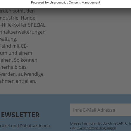
 individuell
erden somit den
ndustrie, Handel
-Hilfe-Koffer SPEZIAL
Inhaltserweiterungen
waltung.
®
sind mit CE-
tum und einem
sehen. So können
nnerhalb des
werden, aufwendige
hmen entfallen.
E-Mail
NEWSLETTER
Dieses Formular ist durch reCAPTCHA
rtikel und Rabattaktionen.
und
-Geschäftsbedingungen
.