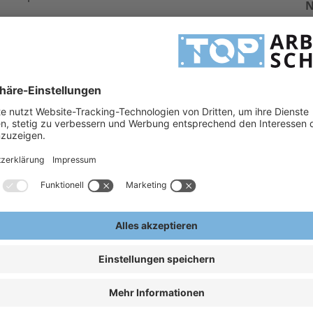
A
viduell
E
retierung
ichtung, Koffer
nd
eitung für Sägewerke,
, Tischler und
he Gefährdungen
ngen. In dieser
ktuellen DIN-Normen