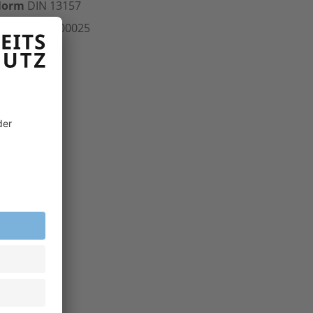
Norm
DIN 13157
rt.-Nr.
700.00025
inheit
Stk