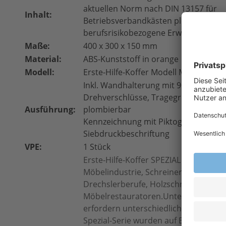
aktuellen Norm nach DIN 13157 für
Inhalt:
Betriebsverbandkästen plus eine indi
berufsrisikobezogene Erweiterung
Maße:
400 x 300 x 150 mm
Material:
ABS-Kunststoff in orange
Modell:
Erste-Hilfe-Koffer Modell MT-CD
Inkl. Wandhalterung mit 90° Stopp-Ar
Drehverschlüsse, Tragegriff, Gummid
Ausführung:
plombierbar
Kennzeichnung mit Piktogrammen u
Siebdruckbeschriftung
VPE:
1 Stück
Erste-Hilfe-Koffer SPEZIAL Holzbearb
Möbelindustrie, Schreiner-, Zimmerer-
Drechslerberufe, Holzschnitzer und
Möbelrestauratoren.Unterschiedlic
erfordern unterschiedliche Ausstattu
Spezial-Serie wurden auf Basis der a