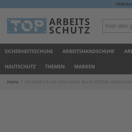
Direkt zum Inhalt
VERKAU
Hier den gan
SICHERHEITSSCHUHE
ARBEITSHANDSCHUHE
AR
HAUTSCHUTZ
THEMEN
MARKEN
Home
/
SÖHNGEN Erste-Hilfe-Koffer Beruf SPEZIAL Holzbearb