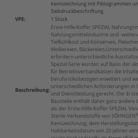
Kennzeichnung mit Piktogrammen u
Siebdruckbeschriftung
VPE:
1 Stück
Erste-Hilfe-Koffer SPEZIAL Nahrungsmi
Nahrungsmittelindustrie und -weiter
Tiefkühlkost und Konserven, Fleischer
Molkereien, Bäckereien.Unterschied
erfordern unterschiedliche Ausstattu
Spezial-Serie wurden auf Basis der a
für Betriebsverbandkästen die Inhalte
berufsrisikobezogen erweitert und w
unterschiedlichen Anforderungen in I
Beschreibung:
und Dienstleistung gerecht. Der Erste
Baustelle enthält daher ganz andere 
als der Erste-Hilfe-Koffer SPEZIAL
Verw
Sterile Verbandstoffe von SÖHNGEN
Kennzeichnung, dem Herstellungsda
Haltbarkeitsdatum von 20 Jahren ver