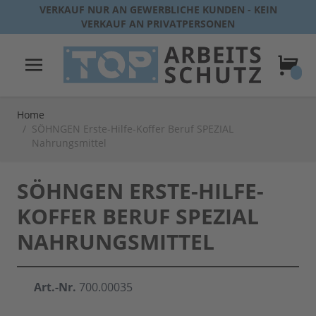
Direkt zum Inhalt
VERKAUF NUR AN GEWERBLICHE KUNDEN - KEIN
VERKAUF AN PRIVATPERSONEN
Warenk
Home
/
SÖHNGEN Erste-Hilfe-Koffer Beruf SPEZIAL
Nahrungsmittel
SÖHNGEN ERSTE-HILFE-
KOFFER BERUF SPEZIAL
NAHRUNGSMITTEL
Art.-Nr.
700.00035