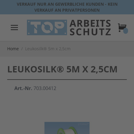
Direkt zum Inhalt
VERKAUF NUR AN GEWERBLICHE KUNDEN - KEIN
VERKAUF AN PRIVATPERSONEN
Warenk
Home
/
Leukosilk® 5m x 2,5cm
LEUKOSILK® 5M X 2,5CM
Art.-Nr.
703.00412