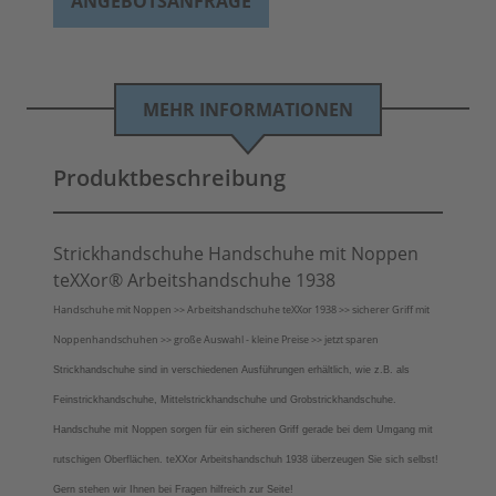
ANGEBOTSANFRAGE
MEHR INFORMATIONEN
Produktbeschreibung
Strickhandschuhe Handschuhe mit Noppen
teXXor® Arbeitshandschuhe 1938
Handschuhe mit Noppen >> Arbeitshandschuhe teXXor 1938 >> sicherer Griff mit
Noppenhandschuhen >> große Auswahl - kleine Preise >> jetzt sparen
Strickhandschuhe sind in verschiedenen Ausführungen erhältlich, wie z.B. als
Feinstrickhandschuhe, Mittelstrickhandschuhe und Grobstrickhandschuhe.
Handschuhe mit Noppen sorgen für ein sicheren Griff gerade bei dem Umgang mit
rutschigen Oberflächen. teXXor Arbeitshandschuh 1938 überzeugen Sie sich selbst!
Gern stehen wir Ihnen bei Fragen hilfreich zur Seite!