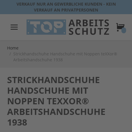
Direkt zum Inhalt
VERKAUF NUR AN GEWERBLICHE KUNDEN - KEIN
VERKAUF AN PRIVATPERSONEN
Warenk
Home
/
Strickhandschuhe Handschuhe mit Noppen teXXor®
Arbeitshandschuhe 1938
STRICKHANDSCHUHE
HANDSCHUHE MIT
NOPPEN TEXXOR®
ARBEITSHANDSCHUHE
1938