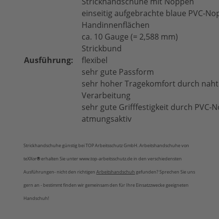
Strickhandschuhe mit Noppen
einseiti­g aufgebrachte blaue PVC-N
Handinnenflächen
ca. 10 Gauge (= 2,588 mm)
Strickbund
Ausführung:
flexibel
sehr gute Passform
sehr hoher Tragekomfort durch naht
Verarbeitung
sehr gute Grifffestigkeit durch PVC-
atmungsaktiv
Strickhandschuhe günstig bei TOP Arbeitsschutz GmbH. Arbeitshandschuhe von
teXXor
®
erhalten Sie unter www.top-arbeitsschutz.de in den verschiedensten
Ausführungen- nicht den richtigen
Arbeitshandschuh
gefunden? Sprechen Sie uns
gern an - bestimmt finden wir gemeinsam den für Ihre Einsatzzwecke geeigneten
Handschuh!