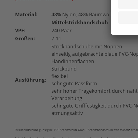
Material:
48% Nylon, 48% Baumwolle, 4% Elasta
Mittelstrickhandschuh
VPE:
240 Paar
Größen:
7-11
Strickhandschuhe mit Noppen
einseiti­g aufgebrachte blaue PVC-N
Handinnenflächen
Strickbund
flexibel
Ausführung:
sehr gute Passform
sehr hoher Tragekomfort durch naht
Verarbeitung
sehr gute Grifffestigkeit durch PVC-
atmungsaktiv
Strickhandschuhe günstig bei TOP Arbeitsschutz GmbH. Arbeitshandschuhe von teXXor
®
erhal