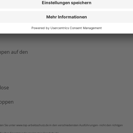
n, Noppen aus Polyvinylchlorid
oppen auf den
lose
­Noppen
ten Sie unter www.top-arbeitsschutz.de in den verschiedensten Ausführungen- nicht den richtigen