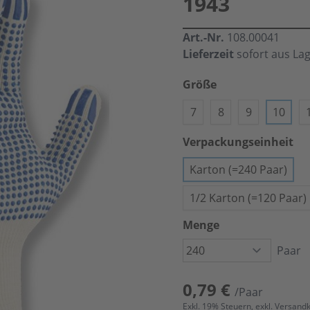
1943
Art.-Nr.
108.00041
Lieferzeit
sofort aus La
Größe
7
8
9
10
Verpackungseinheit
Karton (=240 Paar)
1/2 Karton (=120 Paar)
Menge
Paar
0,79 €
/Paar
Exkl.
19
% Steuern, exkl.
Versand