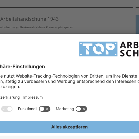
 Arbeitshandschuhe 1943
huhen >> große Auswahl - kleine Preise >> jetzt sparen
schuhe, Mittelstrickhandschuhe und Grobstrickhandschuhe. Handschuhe mit Noppen sorgen für ein
H
43 überzeugen Sie sich selbst!
Gern stehen wir Ihnen bei Fragen hilfreich zur Seite!
H
 teXXor® Arbeitshandschuhe
X
A
Risiken
E