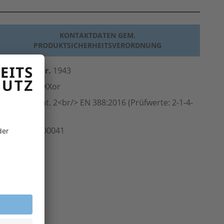
KONTAKTDATEN GEM.
PRODUKTSICHERHEITSVERORDNUNG
erst.-Art.-Nr.
1943
ersteller
teXXor
Norm
PSA-Kat. 2<br/> EN 388:2016 (Prüfwerte: 2-1-4-
-X)
rt.-Nr.
108.00041
inheit
Paar