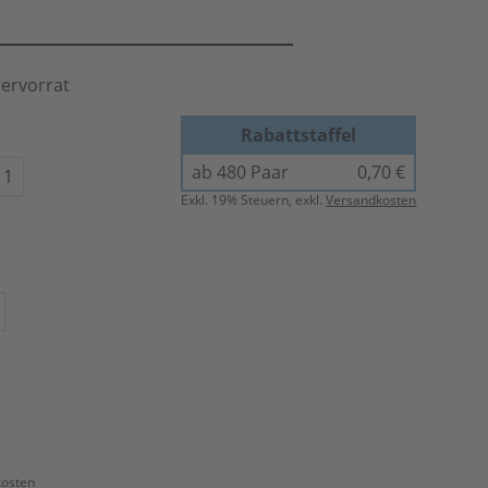
gervorrat
Rabattstaffel
ab 480 Paar
0,70 €
11
Exkl.
19
% Steuern, exkl.
Versandkosten
kosten