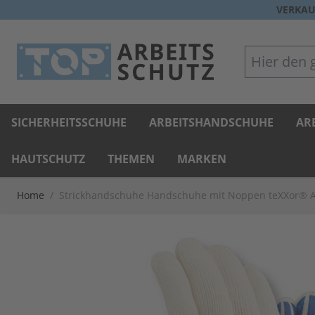
Direkt zum Inhalt
VERKAU
Hier den gan
SICHERHEITSSCHUHE
ARBEITSHANDSCHUHE
AR
HAUTSCHUTZ
THEMEN
MARKEN
Home
/
Strickhandschuhe Handschuhe mit Noppen teXXor® 