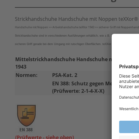
Strickhandschuhe Handschuhe mit Noppen teXXor®
Handschuhe mit Noppen >> Arbeitshandschuhe teXXor 1943 >> sicherer Griff mit Noppenhandsc
Strickhandschuhe sind in verschiedenen Ausführungen erhältlich, wie z.B. als Feinstrickhand
sicheren Griff gerade bei dem Umgang mit rutschigen Oberflächen. teXXor Arbeitshandschuh 19
Mittelstrickhandschuhe Handschuhe mit Noppen
1943
Normen:
PSA-Kat. 2
EN 388: Schutz gegen Mechanische 
(Prüfwerte: 2-1-4-X-X)
(Prüfwerte - siehe oben)