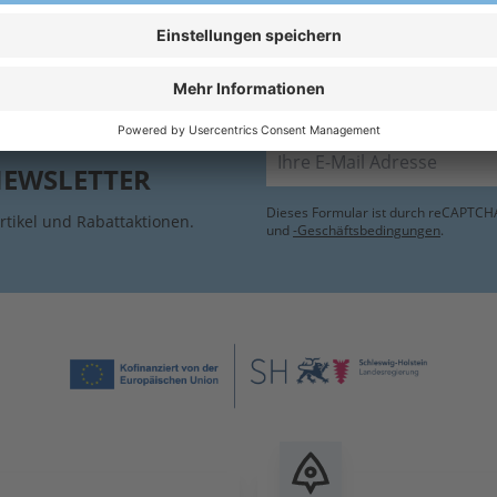
A
r, ca. 260 g/m²
E
E-Mail
NEWSLETTER
Dieses Formular ist durch reCAPTCHA
rtikel und Rabattaktionen.
und
-Geschäftsbedingungen
.