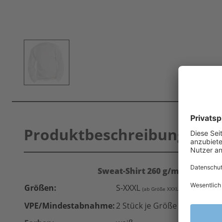
Produktbeschreibung
Sweat-Shirt 260 g/m² -
weiß Ma
Größen:
S-XXXL
(ab Größe XXXL zzgl. Übergrößenz
VPE/Mindestabnahme:
2 Stück je Größe