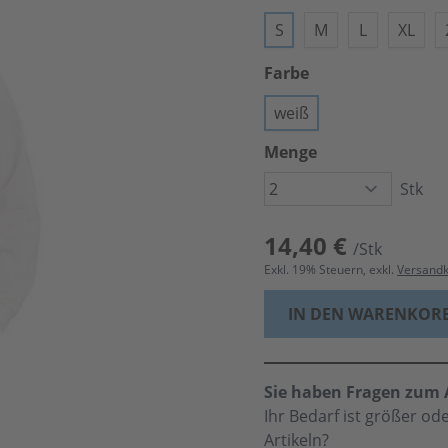
S
M
L
XL
Farbe
weiß
Menge
Stk
14,40 €
/Stk
Exkl.
19
% Steuern, exkl.
Versand
IN DEN WARENKOR
Sie haben Fragen zum A
Ihr Bedarf ist größer o
Artikeln?