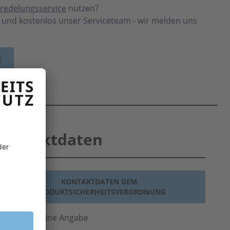
redelungsservice
nutzen?
h und kostenlos unser Serviceteam - wir melden uns
E
Produktdaten
KONTAKTDATEN GEM.
PRODUKTSICHERHEITSVERORDNUNG
ersteller
keine Angabe