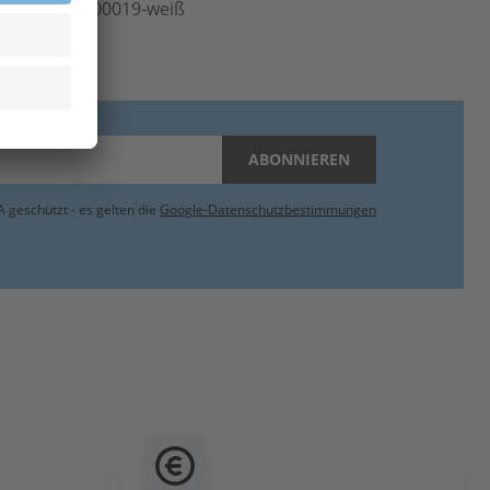
rt.-Nr.
307.00019-weiß
inheit
Stk
ABONNIEREN
 geschützt - es gelten die
Google-Datenschutzbestimmungen