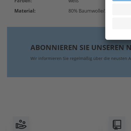
Farben:
weiß
Material:
80% Baumwolle/20% Polyeste
ABONNIEREN SIE UNSEREN 
Wir informieren Sie regelmäßig über die neusten A