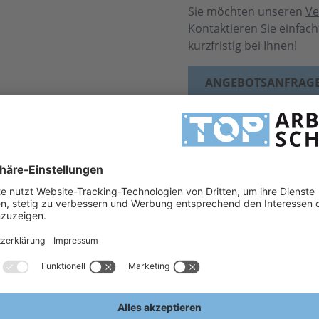
Sie möchten unseren
Ve
Kontaktieren Sie einfac
kurzfristig bei Ihnen!
ANGEBOTSANFRAG
MEHR INFORMATIONEN
rkenfabrikat
uschlag - siehe Preis bei Auswahl)
H