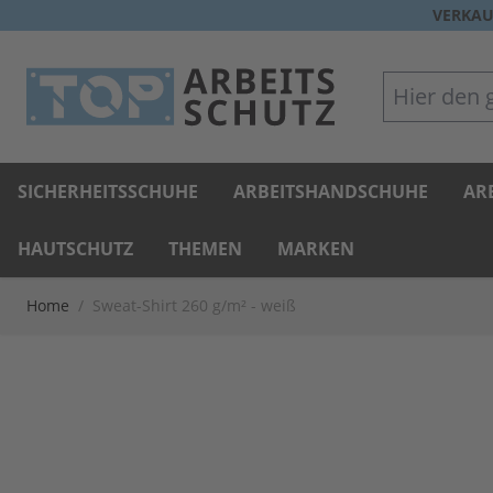
Direkt zum Inhalt
VERKAU
Hier den gan
SICHERHEITSSCHUHE
ARBEITSHANDSCHUHE
AR
HAUTSCHUTZ
THEMEN
MARKEN
Home
/
Sweat-Shirt 260 g/m² - weiß