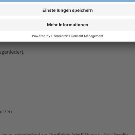
egenleder),
pitzen
huhen und viele weitere Produkte von Tegera
®
erhalten Sie bei TOP Arbeitsschutz GmbH. Tegera
®
by