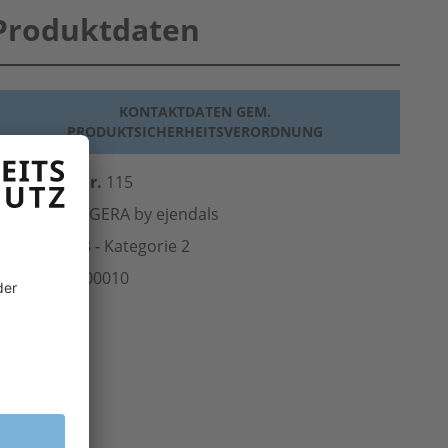
Produktdaten
KONTAKTDATEN GEM.
PRODUKTSICHERHEITSVERORDNUNG
erst.-Art.-Nr.
115
ersteller
TEGERA by ejendals
Norm
EN 388 - Kategorie 2
rt.-Nr.
105.00010
inheit
Paar