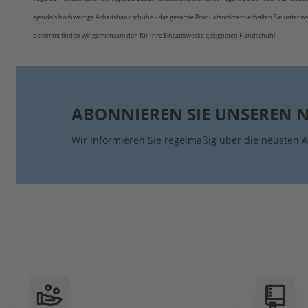
ejendals hochwertige Arbeitshandschuhe - das gesamte Produktsortiment erhalten Sie unter ww
bestimmt finden wir gemeinsam den für Ihre Einsatzzwecke geeigneten Handschuh!
ABONNIEREN SIE UNSEREN 
Wir informieren Sie regelmäßig über die neusten A