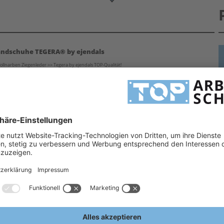
andschuhe TEGERA® by ejendals
lnarben Ziegenleder >> Tegera by ejendals TOP-Qualität!
huhe Leder eignen sich je nach ihrer Beschaffenheit und Ausführung von feinen Arbeiten mit hohem
H
e für viele verschiedene Einsatzzwecke vom
Montagehandschuh über Schnittschutzhandschuh,
H
eständigen Handschuhe - lassen auch Sie sich von der Vielfalt der
TEGERA®
Handschuhe
ich zur Seite!
A
ndschuhe
E