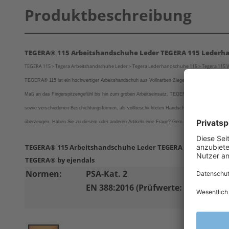
Produktbeschreibung
TEGERA® 115 Arbeitshandschuhe Leder TEGERA 115 Lederh
TEGERA 115 > Tegera Arbeitshandschuhe Leder > Tegera Lederhandschuhe 115 > Tegera 115 Vol
TEGERA® 115 ist ein hochwertiger Arbeitshandschuh aus Vollnarben Ziegenleder. Arbeitshandsc
Maß an das Fingerspitzengefühl bis hin zum groben Arbeitseinsatz.
TEGERA® Arbeitshandschuh
sowie verschiedenen Beschichtungsformen, als vollbeschichteten Handschuhe oder z. B. als ölb
überzeugen.
Haben Sie zu diesem oder anderen Artikeln eine Frage? Gern stehen wir Ihnen hilfre
TEGERA® 115 Arbeitshandschuhe Leder TEGERA 115 Lederha
TEGERA® by ejendals
Normen:
PSA-Kat. 2
EN 388:2016 (Prüfwerte: 2-0-1-1-X)