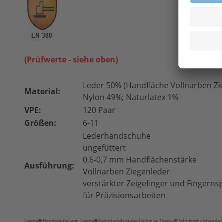
(Prüfwerte - siehe oben)
Leder 50% (Handfläche Vollnarben Zi
Material:
Nylon 49%; Naturlatex 1%
VPE:
120 Paar
Größen:
6-11
Lederhandschuhe
ungefüttert
0,6-0,7 mm Handflächenstärke
Ausführung:
Vollnarben Ziegenleder
verstärkter Zeigefinger und Fingerns
für Präzisionsarbeiten
Tegera
®
Handschuhe
von Tegera
®
Lederhandschuhe bis hin zu Tegera
®
Schnittschutzhandsc