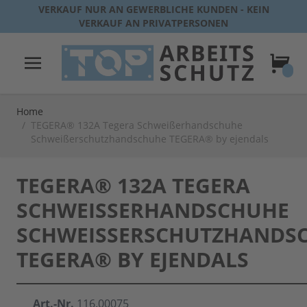
Direkt zum Inhalt
VERKAUF NUR AN GEWERBLICHE KUNDEN - KEIN
VERKAUF AN PRIVATPERSONEN
Warenk
Home
/
TEGERA® 132A Tegera Schweißerhandschuhe
Schweißerschutzhandschuhe TEGERA® by ejendals
TEGERA® 132A TEGERA
SCHWEISSERHANDSCHUHE S
CHWEISSERSCHUTZHANDSCHU
GERA® BY EJENDALS
Art.-Nr.
116.00075