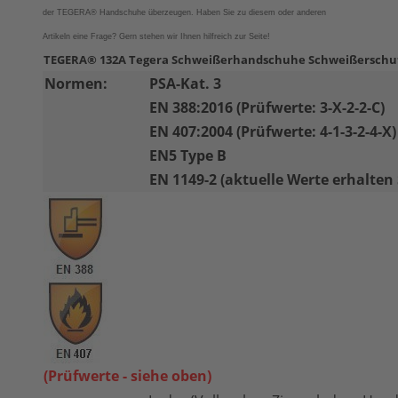
der
TEGERA®
Handschuhe überzeugen.
Haben Sie zu diesem oder anderen
Artikeln eine Frage? Gern stehen wir Ihnen hilfreich zur Seite!
TEGERA® 132A Tegera Schweißerhandschuhe Schweißerschu
Normen:
PSA-Kat. 3
EN 388:2016 (Prüfwerte: 3-X-2-2-C)
EN 407:2004 (Prüfwerte: 4-1-3-2-4-X)
12477:2001+A1:200
EN
5 Type B
EN 1149-2 (aktuelle Werte erhalten 
(Prüfwerte - siehe oben)