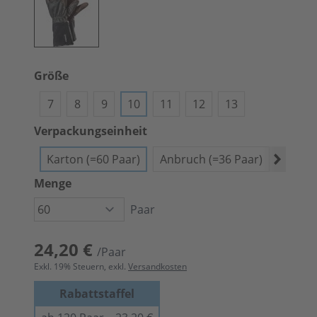
Größe
7
8
9
10
11
12
13
Verpackungseinheit
Karton (=60 Paar)
Anbruch (=36 Paar)
Bündel
Menge
Paar
24,20 €
/Paar
Exkl.
19
% Steuern, exkl.
Versandkosten
Rabattstaffel