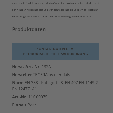
das gesamte Produktsortiment erhalten Sie unter www.top-arbeitsschutz.de - nicht
den richtigen
Arbeitshandschuh
gefunden? Sprechen Sie uns gern an - bestimmt
finden wir gemeinsam den für Ihre Einsatzzwecke geeigneten Handschuh!
Produktdaten
KONTAKTDATEN GEM.
PRODUKTSICHERHEITSVERORDNUNG
Herst.-Art.-Nr.
132A
Hersteller
TEGERA by ejendals
Norm
EN 388 - Kategorie 3, EN 407,EN 1149-2,
EN 12477+A1
Art.-Nr.
116.00075
Einheit
Paar