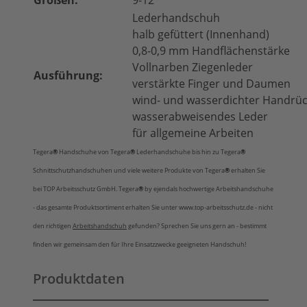
Größen:
9-12
Lederhandschuh
halb gefüttert (Innenhand)
0,8-0,9 mm Handflächenstärke
Vollnarben Ziegenleder
Ausführung:
verstärkte Finger und Daumen
wind- und wasserdichter Handrü
wasserabweisendes Leder
für allgemeine Arbeiten
Tegera
®
Handschuhe
von Tegera
®
Lederhandschuhe bis hin zu Tegera
®
Schnittschutzhandschuhen und viele weitere Produkte von Tegera
®
erhalten Sie
bei TOP Arbeitsschutz GmbH. Tegera
®
by ejendals hochwertige Arbeitshandschuhe
- das gesamte Produktsortiment erhalten Sie unter www.top-arbeitsschutz.de - nicht
den richtigen
Arbeitshandschuh
gefunden? Sprechen Sie uns gern an - bestimmt
finden wir gemeinsam den für Ihre Einsatzzwecke geeigneten Handschuh!
Produktdaten