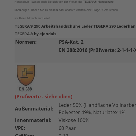
Handschuh - lassen auch Sie sich von der Vielfalt der
TEGERA®
Handschuhe
überzeugen.
Haben Sie zu diesem oder anderen Artikeln eine Frage? Gern stehen
wir Ihnen hilfreich zur Seite!
TEGERA® 290 Arbeitshandschuhe Leder TEGERA 290 Lederha
TEGERA® by ejendals
Normen:
PSA-Kat. 2
EN 388:2016 (Prüfwerte: 2-1-1-1-
(Prüfwerte - siehe oben)
Leder 50% (Handfläche Vollnarben
Außenmaterial:
Polyester 49%, Naturlatex 1%
Innenmaterial:
Viskose 100%
VPE:
60 Paar