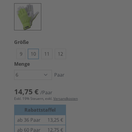
Größe
9
10
11
12
Menge
Paar
14,75 €
/Paar
Exkl.
19
% Steuern, exkl.
Versandkosten
Rabattstaffel
ab 36 Paar
13,25 €
ab 60 Paar
12,75 €