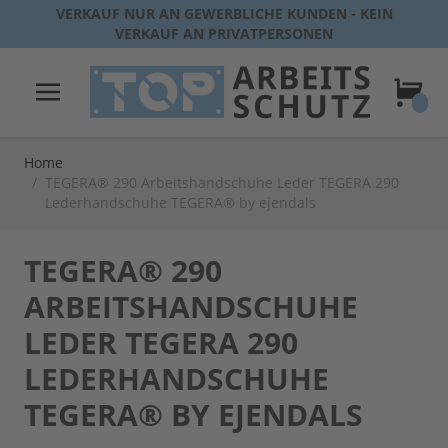
Direkt zum Inhalt
VERKAUF NUR AN GEWERBLICHE KUNDEN - KEIN
VERKAUF AN PRIVATPERSONEN
Warenk
Home
/
TEGERA® 290 Arbeitshandschuhe Leder TEGERA 290
Lederhandschuhe TEGERA® by ejendals
TEGERA® 290
ARBEITSHANDSCHUHE
LEDER TEGERA 290
LEDERHANDSCHUHE
TEGERA® BY EJENDALS