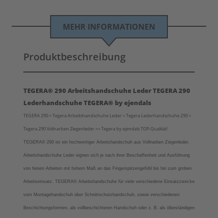
MEHR INFORMATIONEN
Produktbeschreibung
TEGERA® 290 Arbeitshandschuhe Leder TEGERA 290
Lederhandschuhe TEGERA® by ejendals
TEGERA 290 > Tegera Arbeitshandschuhe Leder > Tegera Lederhandschuhe 290 >
Tegera 290 Vollnarben Ziegenleder >> Tegera by ejendals TOP-Qualität!
TEGERA® 290 ist ein hochwertiger Arbeitshandschuh aus Vollnarben Ziegenleder.
Arbeitshandschuhe Leder eignen sich je nach ihrer Beschaffenheit und Ausführung
von feinen Arbeiten mit hohem Maß an das Fingerspitzengefühl bis hin zum groben
Arbeitseinsatz.
TEGERA® Arbeitshandschuhe für viele verschiedene Einsatzzwecke
vom
Montagehandschuh über Schnittschutzhandschuh, sowie verschiedenen
Beschichtungsformen, als vollbeschichteten Handschuh oder z. B. als ölbeständigen