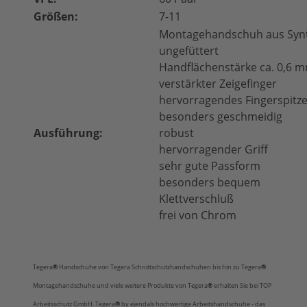
Größen:
7-11
Montagehandschuh aus Synt
ungefüttert
Handflächenstärke ca. 0,6 
verstärkter Zeigefinger
hervorragendes Fingerspitz
besonders geschmeidig
Ausführung:
robust
hervorragender Griff
sehr gute Passform
besonders bequem
Klettverschluß
frei von Chrom
Tegera
®
Handschuhe
von Tegera Schnittschutzhandschuhen bis hin zu Tegera
®
Montagehandschuhe und viele weitere Produkte von Tegera
®
erhalten Sie bei TOP
Arbeitsschutz GmbH. Tegera
®
by ejendals hochwertige Arbeitshandschuhe - das