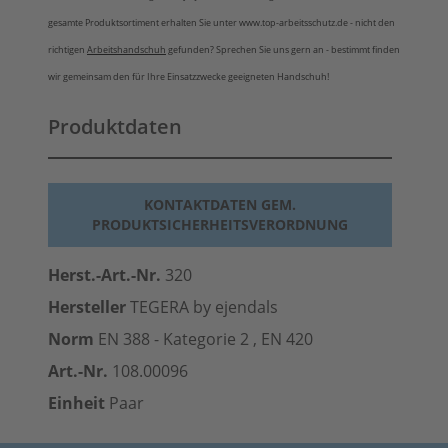
gesamte Produktsortiment erhalten Sie unter www.top-arbeitsschutz.de - nicht den
richtigen
Arbeitshandschuh
gefunden? Sprechen Sie uns gern an - bestimmt finden
wir gemeinsam den für Ihre Einsatzzwecke geeigneten Handschuh!
Produktdaten
KONTAKTDATEN GEM.
PRODUKTSICHERHEITSVERORDNUNG
Herst.-Art.-Nr.
320
Hersteller
TEGERA by ejendals
Norm
EN 388 - Kategorie 2 , EN 420
Art.-Nr.
108.00096
Einheit
Paar