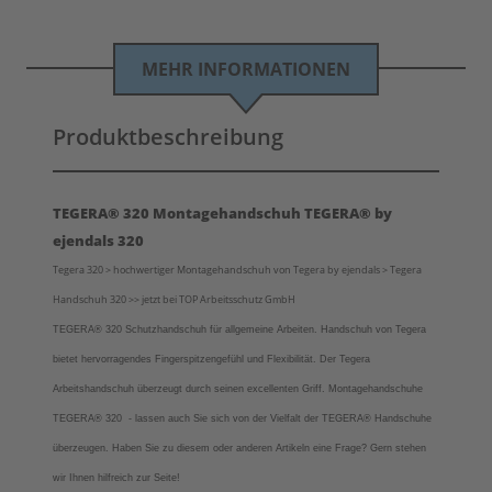
MEHR INFORMATIONEN
Produktbeschreibung
TEGERA® 320 Montagehandschuh TEGERA® by
ejendals 320
Tegera 320 > hochwertiger Montagehandschuh von Tegera by ejendals > Tegera
Handschuh 320 >> jetzt bei TOP Arbeitsschutz GmbH
TEGERA® 320 Schutzhandschuh für allgemeine Arbeiten. Handschuh von Tegera
bietet hervorragendes Fingerspitzengefühl und Flexibilität. Der Tegera
Arbeitshandschuh überzeugt durch seinen excellenten Griff. Montagehandschuhe
TEGERA® 320
- lassen auch Sie sich von der Vielfalt der
TEGERA®
Handschuhe
überzeugen.
Haben Sie zu diesem oder anderen Artikeln eine Frage? Gern stehen
wir Ihnen hilfreich zur Seite!