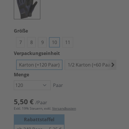
Größe
7
8
9
10
11
Verpackungseinheit
Karton (=120 Paar)
1/2 Karton (=60 Paar)
Bün
Menge
Paar
5,50 €
/Paar
Exkl.
19
% Steuern, exkl.
Versandkosten
Rabattstaffel