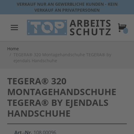
Direkt zum Inhalt
VERKAUF NUR AN GEWERBLICHE KUNDEN - KEIN
VERKAUF AN PRIVATPERSONEN
Warenk
Home
/
TEGERA® 320 Montagehandschuhe TEGERA® by
ejendals Handschuhe
TEGERA® 320
MONTAGEHANDSCHUHE
TEGERA® BY EJENDALS
HANDSCHUHE
Art.-Nr.
108.00096