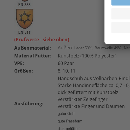
(Prüfwerte - siehe oben)
Außen:
Außenmaterial:
Leder 50%, Baumwolle
49%, Nat
Material Futter:
Kunstpelz (100% Polyester)
VPE:
60 Paar
Größen:
8, 10, 11
Handschuh aus Vollnarben-Rind
Stärke Handinnefläche ca. 0,7 - 
dick gefüttert mit Kunstpelz
verstärkter Zeigefinger
Ausführung:
verstärkte Finger und Daumen
guter Griff
gute Passform
dick gefüttert