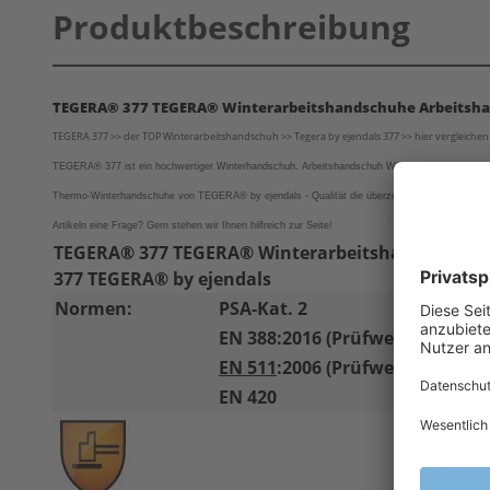
Produktbeschreibung
TEGERA® 377 TEGERA® Winterarbeitshandschuhe Arbeitsha
TEGERA 377 >> der TOP Winterarbeitshandschuh >> Tegera by ejendals 377 >> hier vergleichen 
TEGERA® 377 ist ein hochwertiger Winterhandschuh. Arbeitshandschuh Winter 377 Tegera wärmt 
Thermo-Winterhandschuhe von
TEGERA®
by ejendals - Qualität die überzeugt. Lassen auch Sie
Artikeln eine Frage? Gern stehen wir Ihnen hilfreich zur Seite!
TEGERA® 377 TEGERA® Winterarbeitshandschuhe 
377 TEGERA® by ejendals
Normen:
PSA-Kat. 2
EN 388:2016 (Prüfwerte: 3-1-1-1
EN 511
:2006 (Prüfwerte: 1-2-X)
EN 420