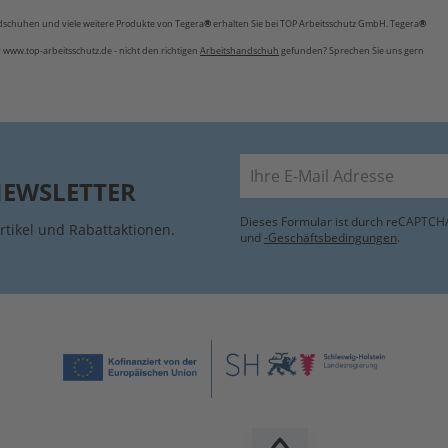
chuhen und viele weitere Produkte von Tegera
®
erhalten Sie bei TOP Arbeitsschutz GmbH. Tegera
®
www.top-arbeitsschutz.de - nicht den richtigen
Arbeitshandschuh
gefunden? Sprechen Sie uns gern
E-Mail
NEWSLETTER
Dieses Formular ist durch reCAPTCHA
rtikel und Rabattaktionen.
und
-Geschäftsbedingungen
.