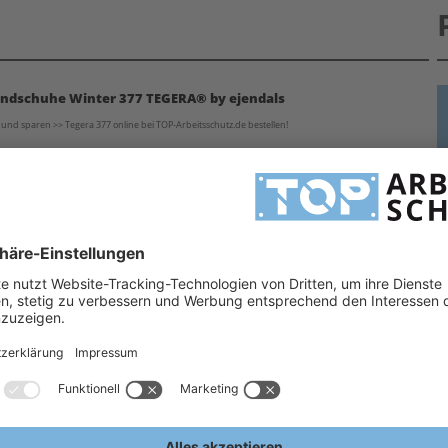
ndschuhe Winter 377 TEGERA® by ejendals
und sparen >> Tegera 377 online bei TOP-Arbeitsschutz.de bestellen!
durch das kuschelige Fleece-Futter Ihre Hände bei Arbeiten in kalter Umgebung. Tegera 377 ist ein
H
 sich von der Vielfalt der
TEGERA®
Handschuhe überzeugen.
Haben Sie zu diesem oder anderen
H
Arbeitshandschuhe Winter
A
E
-X)