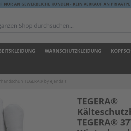
F NUR AN GEWERBLICHE KUNDEN - KEIN VERKAUF AN PRIVATP
zen Shop durchsuchen...
BEITSKLEIDUNG
WARNSCHUTZKLEIDUNG
KOPFSC
rhandschuh TEGERA® by ejendals
TEGERA®
Kälteschut
TEGERA® 37