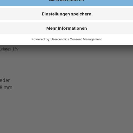
urlatex 1%
leder
0,8 mm