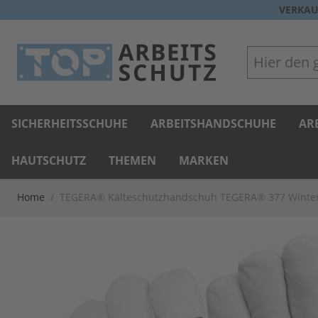
Direkt zum Inhalt
VERKAU
Hier den gan
SICHERHEITSSCHUHE
ARBEITSHANDSCHUHE
AR
HAUTSCHUTZ
THEMEN
MARKEN
Home
/
TEGERA® Kälteschutzhandschuh TEGERA® 377 Winte