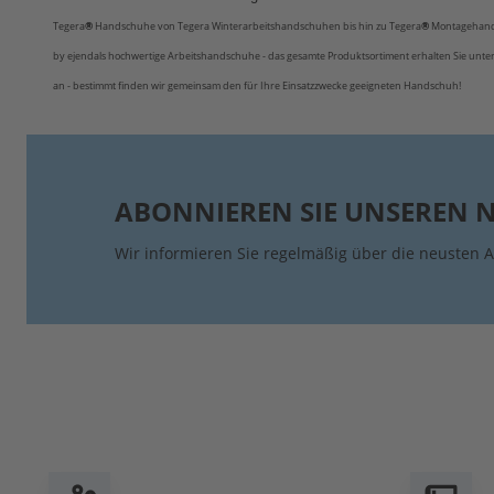
Tegera
®
Handschuhe
von Tegera Winterarbeitshandschuhen bis hin zu Tegera
®
Montagehands
by ejendals hochwertige Arbeitshandschuhe - das gesamte Produktsortiment erhalten Sie unter 
an - bestimmt finden wir gemeinsam den für Ihre Einsatzzwecke geeigneten Handschuh!
ABONNIEREN SIE UNSEREN 
Wir informieren Sie regelmäßig über die neusten A