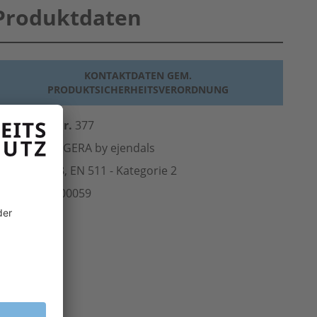
Produktdaten
KONTAKTDATEN GEM.
PRODUKTSICHERHEITSVERORDNUNG
erst.-Art.-Nr.
377
ersteller
TEGERA by ejendals
Norm
EN 388,
EN 511
- Kategorie 2
rt.-Nr.
117.00059
inheit
Paar