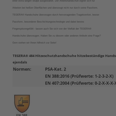
einer extra langen Stulpe ausgestattet. Der Arbeitshandschuh eignet sich für
Arbeiten bei heißen Oberflächen und überzeugt nicht nur durch seine Passform.
TEGERA®
Handschuhe überzeugen durch hervorragenden Tragekomfort, bester
Passform, besonderer Beschichtungstechnologie und dabei bestes
Fingerspitzengefühl - lassen auch Sie sich von der Vielfalt der
TEGERA®
Handschuhe überzeugen.
Haben Sie zu diesem oder anderen Artikeln eine Frage?
Gern stehen wir Ihnen hilfreich zur Seite!
TEGERA® 484 Hitzeschutzhandschuhe hitzebeständige Hand
ejendals
Normen:
PSA-Kat. 2
EN 388:2016 (Prüfwerte: 1-2-3-2-X)
EN 407:2004 (Prüfwerte: 0-2-X-X-X-