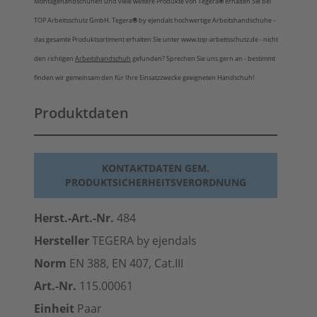
Montagehandschuhen und viele weitere Produkte von Tegera
®
erhalten Sie bei
TOP Arbeitsschutz GmbH. Tegera
®
by ejendals hochwertige Arbeitshandschuhe -
das gesamte Produktsortiment erhalten Sie unter www.top-arbeitsschutz.de - nicht
den richtigen
Arbeitshandschuh
gefunden? Sprechen Sie uns gern an - bestimmt
finden wir gemeinsam den für Ihre Einsatzzwecke geeigneten Handschuh!
Produktdaten
KONTAKTDATEN GEM.
PRODUKTSICHERHEITSVERORDNUNG
Herst.-Art.-Nr.
484
Hersteller
TEGERA by ejendals
Norm
EN 388, EN 407, Cat.III
Art.-Nr.
115.00061
Einheit
Paar