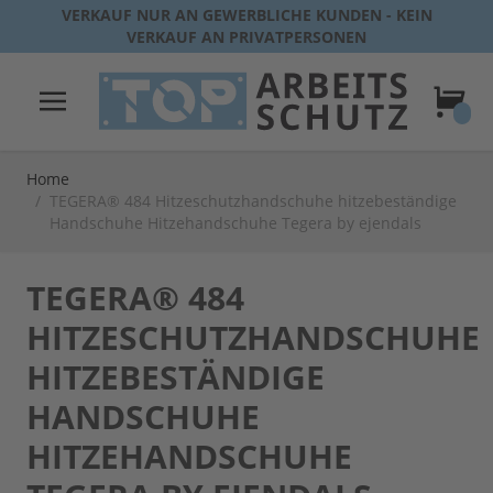
Direkt zum Inhalt
VERKAUF NUR AN GEWERBLICHE KUNDEN - KEIN
VERKAUF AN PRIVATPERSONEN
Warenk
Home
/
TEGERA® 484 Hitzeschutzhandschuhe hitzebeständige
Handschuhe Hitzehandschuhe Tegera by ejendals
TEGERA® 484
HITZESCHUTZHANDSCHUHE
HITZEBESTÄNDIGE
HANDSCHUHE
HITZEHANDSCHUHE