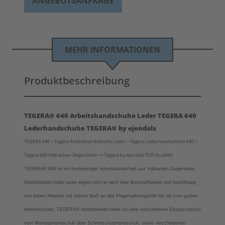
ANGEBOTSANFRAGE
MEHR INFORMATIONEN
Produktbeschreibung
TEGERA® 640 Arbeitshandschuhe Leder TEGERA 640
Lederhandschuhe TEGERA® by ejendals
TEGERA 640 > Tegera Arbeitshandschuhe Leder > Tegera Lederhandschuhe 640 >
Tegera 640 Vollnarben Ziegenleder >> Tegera by ejendals TOP-Qualität!
TEGERA® 640 ist ein hochwertiger Arbeitshandschuh aus Vollnarben Ziegenleder.
Arbeitshandschuhe Leder eignen sich je nach ihrer Beschaffenheit und Ausführung
von feinen Arbeiten mit hohem Maß an das Fingerspitzengefühl bis hin zum groben
Arbeitseinsatz.
TEGERA® Arbeitshandschuhe für viele verschiedene Einsatzzwecke
vom
Montagehandschuh über Schnittschutzhandschuh, sowie verschiedenen