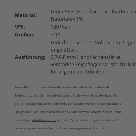
Leder 99% (Handfläche Vollnarben Zi
Material:
Naturlatex 1%
VPE:
120 Paar
Größen:
7-11
Lederhandschuhe (Vollnarben Ziegen
ungefüttert
Ausführung:
0,7-0,8 mm Handflächenstärke
verstärkte Zeigefinger, verstärkte Nä
für allgemeine Arbeiten
Tegera
®
Handschuhe
von Tegera
®
Lederhandschuhe bis hin zu Tegera
®
Schnittschutzhandschuhen und viele weitere Produkte von Tegera
®
erhalten Sie
bei TOP Arbeitsschutz GmbH. Tegera
®
by ejendals hochwertige Arbeitshandschuhe
- das gesamte Produktsortiment erhalten Sie unter www.top-arbeitsschutz.de - nicht
den richtigen
Arbeitshandschuh
gefunden? Sprechen Sie uns gern an - bestimmt
finden wir gemeinsam den für Ihre Einsatzzwecke geeigneten Handschuh!