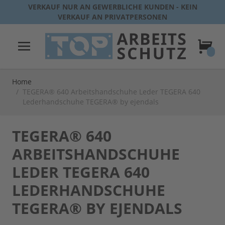
Direkt zum Inhalt
VERKAUF NUR AN GEWERBLICHE KUNDEN - KEIN
VERKAUF AN PRIVATPERSONEN
Warenk
Home
/
TEGERA® 640 Arbeitshandschuhe Leder TEGERA 640
Lederhandschuhe TEGERA® by ejendals
TEGERA® 640
ARBEITSHANDSCHUHE
LEDER TEGERA 640
LEDERHANDSCHUHE
TEGERA® BY EJENDALS