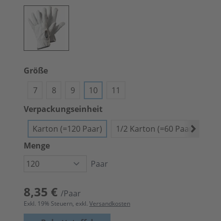
Größe
7
8
9
10
11
Verpackungseinheit
Karton (=120 Paar)
1/2 Karton (=60 Paar)
Bün
Menge
Paar
8,35 €
/Paar
Exkl.
19
% Steuern, exkl.
Versandkosten