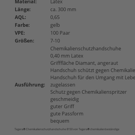
Material:
Latex
Länge:
ca. 300 mm
AQL:
0,65
Farbe:
gelb
VPE:
100 Paar
Größen:
7-10
Chemikalienschutzhandschuhe
0,40 mm Latex
Grifffläche Diamant, angeraut
Handschuh schützt gegen Chemikali
Handschuh für den Umgang mit Lebe
Ausführung:
zugelassen
Schutz gegen Chemikalienspritzer
geschmeidig
guter Griff
gute Passform
bequem
Tegera
®
Chemikalienschutzhandschuhe 8150
von Tegera
®
chemikalienbeständige