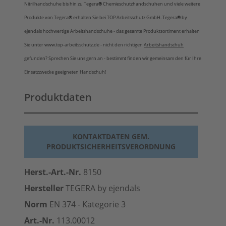
Nitrilhandschuhe bis hin zu Tegera
®
Chemieschutzhandschuhen und viele weitere
Produkte von Tegera
®
erhalten Sie bei TOP Arbeitsschutz GmbH. Tegera
®
by
ejendals hochwertige Arbeitshandschuhe - das gesamte Produktsortiment erhalten
Sie unter www.top-arbeitsschutz.de - nicht den richtigen
Arbeitshandschuh
gefunden? Sprechen Sie uns gern an - bestimmt finden wir gemeinsam den für Ihre
Einsatzzwecke geeigneten Handschuh!
Produktdaten
KONTAKTDATEN GEM.
PRODUKTSICHERHEITSVERORDNUNG
Herst.-Art.-Nr.
8150
Hersteller
TEGERA by ejendals
Norm
EN 374 - Kategorie 3
Art.-Nr.
113.00012