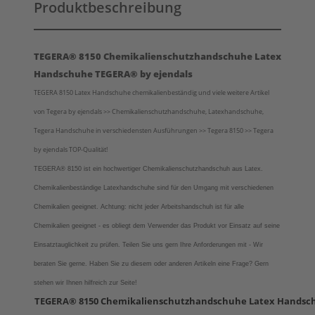
Produktbeschreibung
TEGERA® 8150 Chemikalienschutzhandschuhe Latex
Handschuhe TEGERA® by ejendals
TEGERA 8150 Latex Handschuhe chemikalienbeständig und viele weitere Artikel
von Tegera by ejendals >> Chemikalienschutzhandschuhe, Latexhandschuhe,
Tegera Handschuhe in verschiedensten Ausführungen >> Tegera 8150 >> Tegera
by ejendals TOP-Qualität!
TEGERA® 8150 ist ein hochwertiger Chemikalienschutzhandschuh aus Latex.
Chemikalienbeständige Latexhandschuhe sind für den Umgang mit verschiedenen
Chemikalien geeignet. Achtung: nicht jeder Arbeitshandschuh ist für alle
Chemikalien geeignet - es obliegt dem Verwender das Produkt vor Einsatz auf seine
Einsatztauglichkeit zu prüfen. Teilen Sie uns gern Ihre Anforderungen mit - Wir
beraten Sie gerne.
Haben Sie zu diesem oder anderen Artikeln eine Frage? Gern
stehen wir Ihnen hilfreich zur Seite!
TEGERA® 8150 Chemikalienschutzhandschuhe Latex Handsc