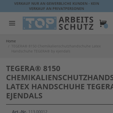
Direkt zum Inhalt
VERKAUF NUR AN GEWERBLICHE KUNDEN - KEIN
VERKAUF AN PRIVATPERSONEN
Warenk
Home
/
TEGERA® 8150 Chemikalienschutzhandschuhe Latex
Handschuhe TEGERA® by ejendals
TEGERA® 8150
CHEMIKALIENSCHUTZHAND
LATEX HANDSCHUHE TEGER
EJENDALS
Art.-Nr.
113.00012