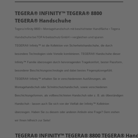
TEGERA® INFINITY™ TEGERA® 8800
TEGERA® Handschuhe
Tegera Infinity 8800 > Montagehandschuh mit beschichteter Handfläche > Tegera
Handschuhe bei TOP Arbeitsschutz GmbH > vergleichen und sparen
TEGERA® Infinity™ ist die Kollektion von Sicherheitshandschuhe, die durch
besondere Technologien viele Vorteile kombinieren.
TEGERA®
Handschuhe dieser
Infinity
™
Familie überzeugen durch hervorragenden Tragekomfort, bester Passform,
besonderer Beschichtungstechnologie und dabei bestes Fingerspitzengefühl.
TEGERA® Infinity™
erhalten Sie in verschiedensten Ausführungen, als
Montagehandschuh oder Schnittschutzhandschuh, sowie verschiedenen
Beschichtungsformen, als vollbeschichteten Handschuh oder z. B. als ölbeständigen
Handschuh - lassen auch Sie sich von der Vielfalt der
Infinity
™
Kollektion
überzeugen.
Haben Sie zu diesem oder anderen Artikeln eine Frage? Gern stehen
wir Ihnen hilfreich zur Seite!
TEGERA® INFINITY™ TEGERA®
8800 TEGERA® Han