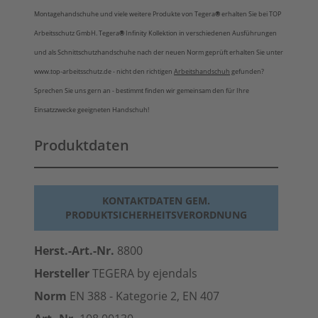
Montagehandschuhe und viele weitere Produkte von Tegera
®
erhalten Sie bei TOP
Arbeitsschutz GmbH. Tegera
®
Infinity Kollektion in verschiedenen Ausführungen
und als Schnittschutzhandschuhe nach der neuen Norm geprüft erhalten Sie unter
www.top-arbeitsschutz.de - nicht den richtigen
Arbeitshandschuh
gefunden?
Sprechen Sie uns gern an - bestimmt finden wir gemeinsam den für Ihre
Einsatzzwecke geeigneten Handschuh!
Produktdaten
KONTAKTDATEN GEM.
PRODUKTSICHERHEITSVERORDNUNG
Herst.-Art.-Nr.
8800
Hersteller
TEGERA by ejendals
Norm
EN 388 - Kategorie 2, EN 407