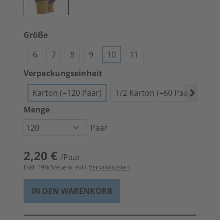
Größe
6
7
8
9
10
11
Verpackungseinheit
Karton (=120 Paar)
1/2 Karton (=60 Paar)
Bün
Menge
Paar
2,20 €
/Paar
Exkl.
19
% Steuern, exkl.
Versandkosten
IN DEN WARENKORB