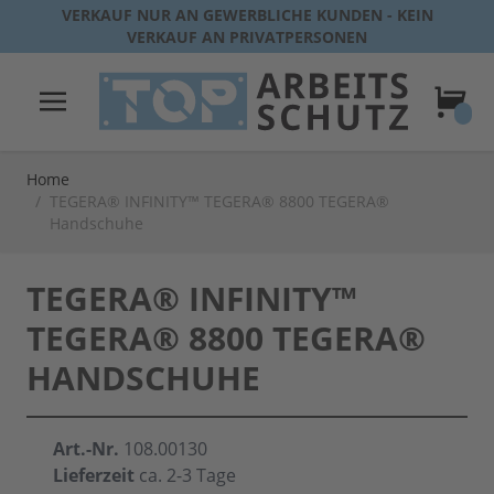
Direkt zum Inhalt
VERKAUF NUR AN GEWERBLICHE KUNDEN - KEIN
VERKAUF AN PRIVATPERSONEN
Warenk
Home
/
TEGERA® INFINITY™ TEGERA® 8800 TEGERA®
Handschuhe
TEGERA® INFINITY™
TEGERA® 8800 TEGERA®
HANDSCHUHE
Art.-Nr.
108.00130
Lieferzeit
ca. 2-3 Tage