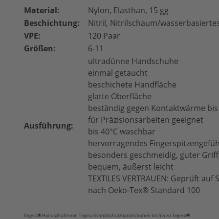
Material:
Nylon, Elasthan, 15 gg
Beschichtung:
Nitril, Nitrilschaum/wasserbasierte
VPE:
120 Paar
Größen:
6-11
ultradünne Handschuhe
einmal getaucht
beschichete Handfläche
glatte Oberfläche
beständig gegen Kontaktwärme bis
für Präzisionsarbeiten geeignet
Ausführung:
bis 40°C waschbar
hervorragendes Fingerspitzengefüh
besonders geschmeidig, guter Grif
bequem, äußerst leicht
TEXTILES VERTRAUEN: Geprüft auf 
nach Oeko-Tex® Standard 100
Tegera
®
Handschuhe
von Tegera Schnittschutzhandschuhen bis hin zu Tegera
®