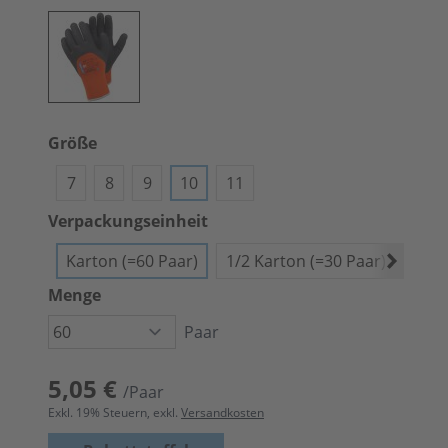
Größe
7
8
9
10
11
Verpackungseinheit
Karton (=60 Paar)
1/2 Karton (=30 Paar)
Bünd
Menge
Paar
5,05 €
/Paar
Exkl.
19
% Steuern, exkl.
Versandkosten