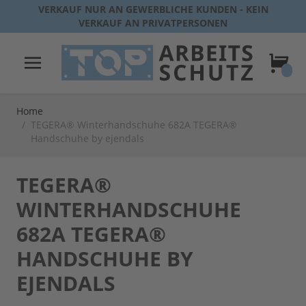
Direkt zum Inhalt
VERKAUF NUR AN GEWERBLICHE KUNDEN - KEIN
VERKAUF AN PRIVATPERSONEN
Warenk
Home
/
TEGERA® Winterhandschuhe 682A TEGERA®
Handschuhe by ejendals
TEGERA®
WINTERHANDSCHUHE
682A TEGERA®
HANDSCHUHE BY
EJENDALS