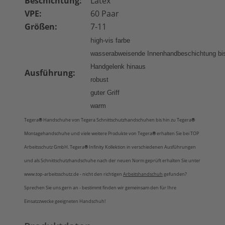
Beschichtung:
Latex
VPE:
60 Paar
Größen:
7-11
h
igh-vis farbe
wasserabweisende Innenhandbeschichtung
bi
Handgelenk hinaus
Ausführung:
robust
guter Griff
warm
Tegera
®
Handschuhe
von Tegera Schnittschutzhandschuhen bis hin zu Tegera
®
Montagehandschuhe und viele weitere Produkte von Tegera
®
erhalten Sie bei TOP
Arbeitsschutz GmbH. Tegera
®
Infinity Kollektion in verschiedenen Ausführungen
und als Schnittschutzhandschuhe nach der neuen Norm geprüft erhalten Sie unter
www.top-arbeitsschutz.de - nicht den richtigen
Arbeitshandschuh
gefunden?
Sprechen Sie uns gern an - bestimmt finden wir gemeinsam den für Ihre
Einsatzzwecke geeigneten Handschuh!