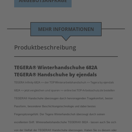
ANGEBOTSANFRAGE
MEHR INFORMATIONEN
Produktbeschreibung
TEGERA® Winterhandschuhe 682A
TEGERA® Handschuhe by ejendals
TEGERA Infinity 682A >> der TOP Winterarbeitshandschuh >> Tegera by ejendals
682A >> jetzt vergleichen und sparen >> online bei TOP-Arbeitsschutz.de bestellen
TEGERA®
Handschuhe überzeugen durch hervorragenden Tragekomfort, bester
Passform, besonderer Beschichtungstechnologie und dabei bestes
Fingerspitzengefühl.
Der Tegera Winterhandschuh überzeugt durch seinen
exzellenten Griff. Winterarbeitshandschuhe
TEGERA® 682A
- lassen auch Sie sich
von der Vielfalt der
TEGERA®
Handschuhe überzeugen.
Haben Sie zu diesem oder