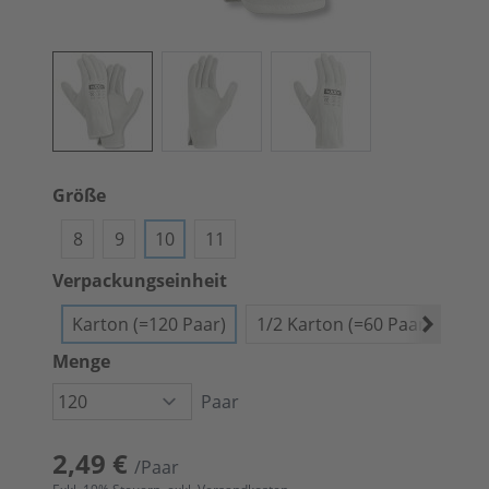
Größe
8
9
10
11
Verpackungseinheit
Karton (=120 Paar)
1/2 Karton (=60 Paar)
Bün
Menge
Paar
2,49 €
/Paar