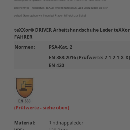
Rindnappalederqualität. Arbeitshandschuhe Leder von teXXor 1153 bietet ein
angenehmes Tragegefühl. teXXor Arbeitshandschuh 1153 überzeugen Sie sich
selbst!
Gern stehen wir Ihnen bei Fragen hilfreich zur Seite!
teXXor® DRIVER Arbeitshandschuhe Leder teXXo
FAHRER
Normen:
PSA-Kat. 2
EN 388:2016 (Prüfwerte: 2-1-2-1-X-X)
EN 420
(Prüfwerte - siehe oben)
Material:
Rindnappaleder