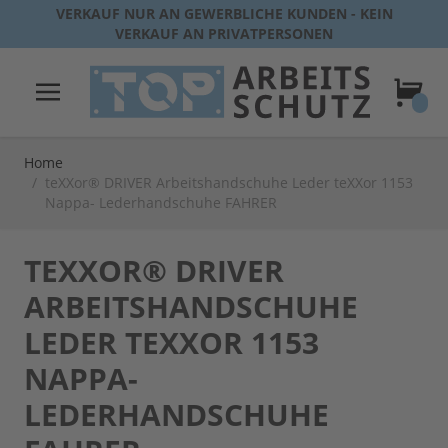
Direkt zum Inhalt
VERKAUF NUR AN GEWERBLICHE KUNDEN - KEIN
VERKAUF AN PRIVATPERSONEN
Warenk
Home
/
teXXor® DRIVER Arbeitshandschuhe Leder teXXor 1153
Nappa- Lederhandschuhe FAHRER
TEXXOR® DRIVER
ARBEITSHANDSCHUHE
LEDER TEXXOR 1153
NAPPA-
LEDERHANDSCHUHE