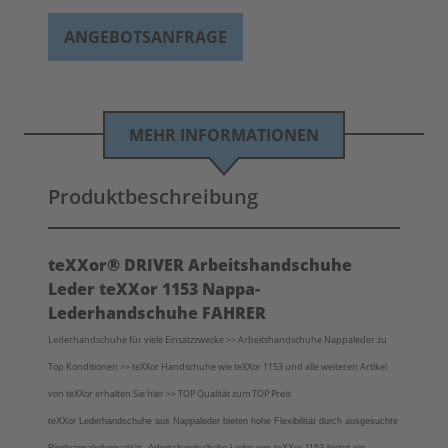
ANGEBOTSANFRAGE
MEHR INFORMATIONEN
Produktbeschreibung
teXXor® DRIVER Arbeitshandschuhe
Leder teXXor 1153 Nappa-
Lederhandschuhe FAHRER
Lederhandschuhe für viele Einsatzzwecke >> Arbeitshandschuhe Nappaleder zu
Top Konditionen >> teXXor Handschuhe wie teXXor 1153 und alle weiteren Artikel
von teXXor erhalten Sie hier >> TOP Qualität zum TOP Preis
teXXor Lederhandschuhe aus Nappaleder bieten hohe Flexibilität durch ausgesuchte