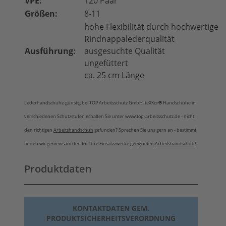
VPE:
120 Paar
Größen:
8-11
hohe Flexibilität durch hochwertige
Rindnappalederqualität
Ausführung:
ausgesuchte Qualität
ungefüttert
ca. 25 cm Länge
Lederhandschuhe günstig bei TOP Arbeitsschutz GmbH. teXXor
®
Handschuhe in
verschiedenen Schutzstufen erhalten Sie unter www.top-arbeitsschutz.de - nicht
den richtigen
Arbeitshandschuh
gefunden? Sprechen Sie uns gern an - bestimmt
finden wir gemeinsam den für Ihre Einsatzzwecke geeigneten
Arbeitshandschuh
!
Produktdaten
KONTAKTDATEN GEM.
PRODUKTSICHERHEITSVERORDNUNG