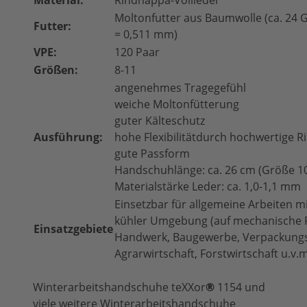
Material:
Rindnappa-Vollleder
Moltonfutter aus Baumwolle (ca. 24 
Futter:
= 0,511 mm)
VPE:
120 Paar
Größen:
8-11
angenehmes Tragegefühl
weiche Moltonfütterung
guter Kälteschutz
Ausführung:
hohe Flexibilitätdurch hochwertige 
gute Passform
Handschuhlänge: ca. 26 cm (Größe 1
Materialstärke Leder: ca. 1,0-1,1 mm
Einsetzbar für allgemeine Arbeiten mi
kühler Umgebung (auf mechanische Ri
Einsatzgebiete
Handwerk, Baugewerbe, Verpackungsin
Agrarwirtschaft, Forstwirtschaft u.v.m
Winterarbeitshandschuhe teXXor
®
1154 und
viele weitere Winterarbeitshandschuhe