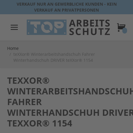
Direkt zum Inhalt
VERKAUF NUR AN GEWERBLICHE KUNDEN - KEIN
VERKAUF AN PRIVATPERSONEN
Warenk
Home
/
teXXor® Winterarbeitshandschuh Fahrer
Winterhandschuh DRIVER teXXor® 1154
TEXXOR®
WINTERARBEITSHANDSCHU
FAHRER
WINTERHANDSCHUH DRIVE
TEXXOR® 1154