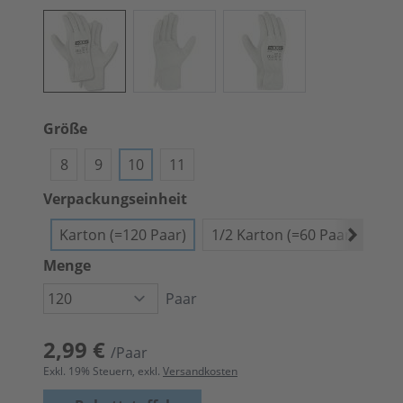
Größe
8
9
10
11
Verpackungseinheit
Karton (=120 Paar)
1/2 Karton (=60 Paar)
Bün
Menge
Paar
2,99 €
/Paar
Exkl.
19
% Steuern, exkl.
Versandkosten